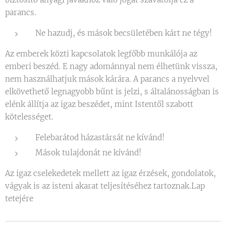
parancs.
Ne hazudj, és mások becsületében kárt ne tégy!
Az emberek közti kapcsolatok legfőbb munkálója az
emberi beszéd. E nagy adománnyal nem élhetünk vissza,
nem használhatjuk mások kárára. A parancs a nyelvvel
elkövethető legnagyobb bűnt is jelzi, s általánosságban is
elénk állítja az igaz beszédet, mint Istentől szabott
kötelességet.
Felebarátod házastársát ne kívánd!
Mások tulajdonát ne kívánd!
Az igaz cselekedetek mellett az igaz érzések, gondolatok,
vágyak is az isteni akarat teljesítéséhez tartoznak.Lap
tetejére