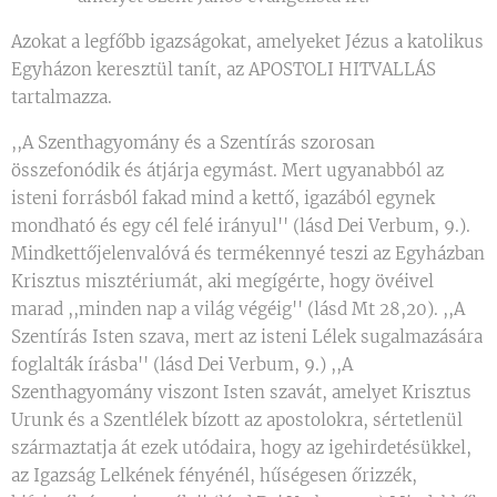
Azokat a legfőbb igazságokat, amelyeket Jézus a katolikus
Egyházon keresztül tanít, az APOSTOLI HITVALLÁS
tartalmazza.
,,A Szenthagyomány és a Szentírás szorosan
összefonódik és átjárja egymást. Mert ugyanabból az
isteni forrásból fakad mind a kettő, igazából egynek
mondható és egy cél felé irányul'' (lásd Dei Verbum, 9.).
Mindkettőjelenvalóvá és termékennyé teszi az Egyházban
Krisztus misztériumát, aki megígérte, hogy övéivel
marad ,,minden nap a világ végéig'' (lásd Mt 28,20). ,,A
Szentírás Isten szava, mert az isteni Lélek sugalmazására
foglalták írásba'' (lásd Dei Verbum, 9.) ,,A
Szenthagyomány viszont Isten szavát, amelyet Krisztus
Urunk és a Szentlélek bízott az apostolokra, sértetlenül
származtatja át ezek utódaira, hogy az igehirdetésükkel,
az Igazság Lelkének fényénél, hűségesen őrizzék,