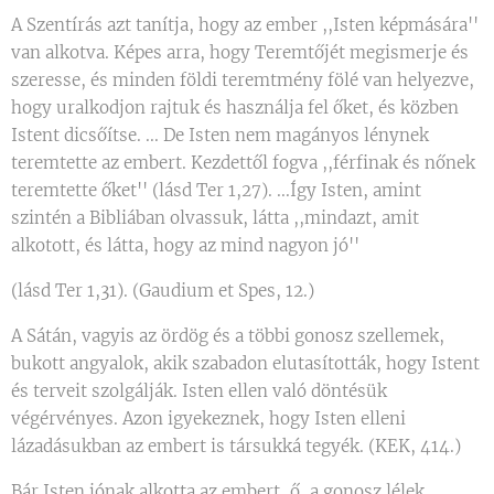
A Szentírás azt tanítja, hogy az ember ,,Isten képmására''
van alkotva. Képes arra, hogy Teremtőjét megismerje és
szeresse, és minden földi teremtmény fölé van helyezve,
hogy uralkodjon rajtuk és használja fel őket, és közben
Istent dicsőítse. ... De Isten nem magányos lénynek
teremtette az embert. Kezdettől fogva ,,férfinak és nőnek
teremtette őket'' (lásd Ter 1,27). ...Így Isten, amint
szintén a Bibliában olvassuk, látta ,,mindazt, amit
alkotott, és látta, hogy az mind nagyon jó''
(lásd Ter 1,31). (Gaudium et Spes, 12.)
A Sátán, vagyis az ördög és a többi gonosz szellemek,
bukott angyalok, akik szabadon elutasították, hogy Istent
és terveit szolgálják. Isten ellen való döntésük
végérvényes. Azon igyekeznek, hogy Isten elleni
lázadásukban az embert is társukká tegyék. (KEK, 414.)
Bár Isten jónak alkotta az embert, ő, a gonosz lélek