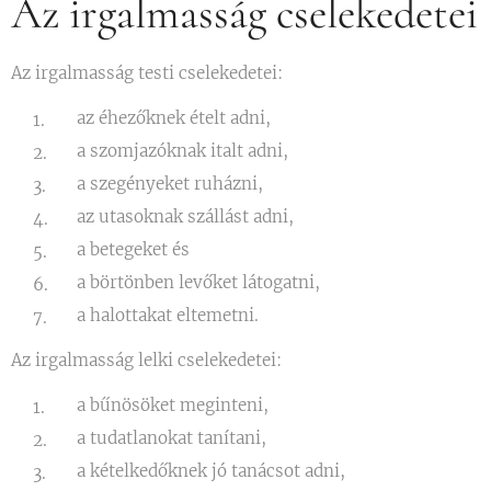
Az irgalmasság cselekedetei
Az irgalmasság testi cselekedetei:
az éhezőknek ételt adni,
a szomjazóknak italt adni,
a szegényeket ruházni,
az utasoknak szállást adni,
a betegeket és
a börtönben levőket látogatni,
a halottakat eltemetni.
Az irgalmasság lelki cselekedetei:
a bűnösöket meginteni,
a tudatlanokat tanítani,
a kételkedőknek jó tanácsot adni,