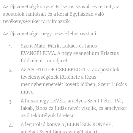
Az Újszövetség könyvei Krisztus szavait és tetteit, az
apostolok tanításait és a korai Egyházban való
tevékenységüket tartalmazzák.
Az Újszövetséget négy részre lehet osztani:
Szent Máté, Márk, Lukács és János
EVANGÉLIUMA. A négy evangélium Krisztus
földi életét mondja el.
Az APOSTOLOK CSELEKEDETEI az apostolok
tevékenységének története a Jézus
mennybemenetelét követő időben, Szent Lukács
műve.
A huszonegy LEVÉL, amelyek Szent Péter, Pál,
Jakab, János és Júdás nevét viselik, és amelyeket
az ô tekintélyük hitelesít.
A legutolsó könyv a JELENÉSEK KÖNYVE,
amelyet Szent János evangélista írt.