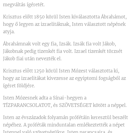
megváltás ígéretét.
Krisztus előtt 1850 körül Isten kiválasztotta Ábrahámot,
hogy ő legyen az izraelitáknak, Isten választott népének
atyja.
Ábrahámnak volt egy fia, Izsák. Izsák fia volt Jákob,
Jákobnak pedig tizenkét fia volt. Izrael tizenkét törzsét
Jákob fiai után nevezték el.
Krisztus elôtt 1250 körül Isten Mózest választotta ki,
hogy az izraelitákat kivezesse az egyiptomi fogságból az
ígéret földjére.
Isten Mózesnek adta a Sínai-hegyen a
TÍZPARANCSOLATOT, és SZÖVETSÉGET kötött a néppel.
Isten az évszázadok folyamán prófétáin keresztül beszélt
népéhez. A próféták minduntalan emlékeztették a népet
Istennel való szövetségükre, Isten parancsaira, és