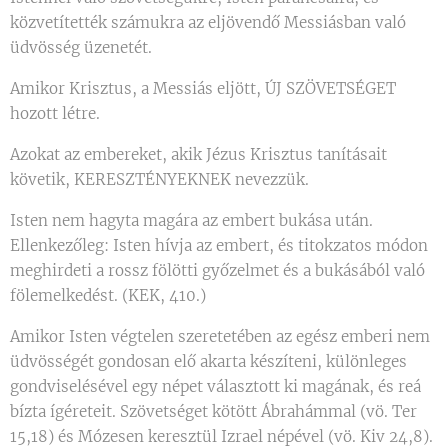
közvetítették számukra az eljövendő Messiásban való
üdvösség üzenetét.
Amikor Krisztus, a Messiás eljött, ÚJ SZÖVETSÉGET
hozott létre.
Azokat az embereket, akik Jézus Krisztus tanításait
követik, KERESZTÉNYEKNEK nevezzük.
Isten nem hagyta magára az embert bukása után.
Ellenkezőleg: Isten hívja az embert, és titokzatos módon
meghirdeti a rossz fölötti győzelmet és a bukásából való
fölemelkedést. (KEK, 410.)
Amikor Isten végtelen szeretetében az egész emberi nem
üdvösségét gondosan elő akarta készíteni, különleges
gondviselésével egy népet választott ki magának, és reá
bízta ígéreteit. Szövetséget kötött Ábrahámmal (vö. Ter
15,18) és Mózesen keresztül Izrael népével (vö. Kiv 24,8).