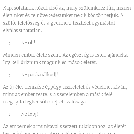
Kapcsolataink közül első az, mely szüleinkhez fűz, hiszen
életünket és felnövekedésünket nekik köszönhetjük. A
szülői felelősség és a gyermeki tisztelet egymástól
elválaszthatatlan.
Ne ölj!
Minden ember élete szent. Az egészség is Isten ajándéka.
Így kell őriznünk magunk és mások életét.
Ne paráználkodj!
Az új élet nemzése éppúgy tiszteletet és védelmet kíván,
mint az ember teste, s a szerelemben a másik felé
megnyíló legbensőbb rejtett valósága.
Ne lopj!
Az embernek a munkával szerzett tulajdonhoz, az életét
biztosító anyagi javakhoz való jogát szavatolja ez a