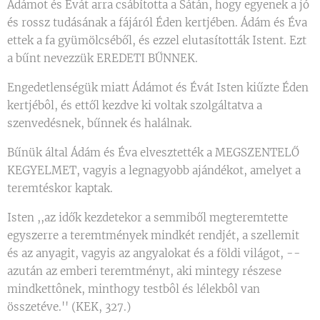
Ádámot és Évát arra csábította a Sátán, hogy egyenek a jó
és rossz tudásának a fájáról Éden kertjében. Ádám és Éva
ettek a fa gyümölcséből, és ezzel elutasították Istent. Ezt
a bűnt nevezzük EREDETI BŰNNEK.
Engedetlenségük miatt Ádámot és Évát Isten kiűzte Éden
kertjébôl, és ettől kezdve ki voltak szolgáltatva a
szenvedésnek, bűnnek és halálnak.
Bűnük által Ádám és Éva elvesztették a MEGSZENTELŐ
KEGYELMET, vagyis a legnagyobb ajándékot, amelyet a
teremtéskor kaptak.
Isten ,,az idők kezdetekor a semmiből megteremtette
egyszerre a teremtmények mindkét rendjét, a szellemit
és az anyagit, vagyis az angyalokat és a földi világot, --
azután az emberi teremtményt, aki mintegy részese
mindkettônek, minthogy testbôl és lélekbôl van
összetéve.'' (KEK, 327.)