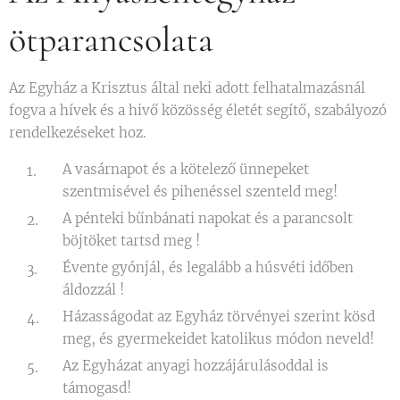
ötparancsolata
Az Egyház a Krisztus által neki adott felhatalmazásnál
fogva a hívek és a hivő közösség életét segítő, szabályozó
rendelkezéseket hoz.
A vasárnapot és a kötelező ünnepeket
szentmisével és pihenéssel szenteld meg!
A pénteki bűnbánati napokat és a parancsolt
böjtöket tartsd meg !
Évente gyónjál, és legalább a húsvéti időben
áldozzál !
Házasságodat az Egyház törvényei szerint kösd
meg, és gyermekeidet katolikus módon neveld!
Az Egyházat anyagi hozzájárulásoddal is
támogasd!