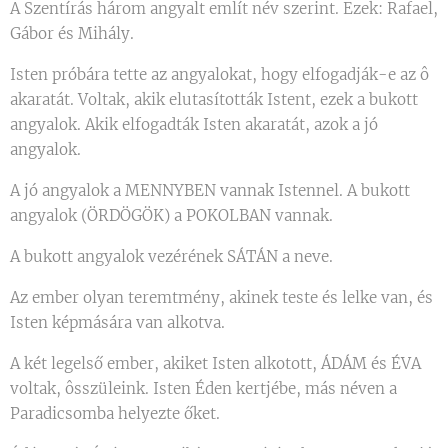
A Szentírás három angyalt említ név szerint. Ezek: Rafael,
Gábor és Mihály.
Isten próbára tette az angyalokat, hogy elfogadják-e az ô
akaratát. Voltak, akik elutasították Istent, ezek a bukott
angyalok. Akik elfogadták Isten akaratát, azok a jó
angyalok.
A jó angyalok a MENNYBEN vannak Istennel. A bukott
angyalok (ÖRDÖGÖK) a POKOLBAN vannak.
A bukott angyalok vezérének SÁTÁN a neve.
Az ember olyan teremtmény, akinek teste és lelke van, és
Isten képmására van alkotva.
A két legelső ember, akiket Isten alkotott, ÁDÁM és ÉVA
voltak, ôsszüleink. Isten Éden kertjébe, más néven a
Paradicsomba helyezte őket.