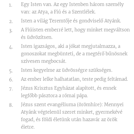
Egy Isten van. Az egy Istenben három személy
van: az Atya, a Fiú és a Szentlélek.
Isten a világ Teremtője és gondviselő Atyánk.
A Fiúisten emberré lett, hogy minket megváltson
és üdvözítsen.
Isten igazságos, aki a jókat megjutalmazza, a
gonoszokat megbünteti, de a megtérő bűnösnek
szívesen megbocsát.
Isten kegyelme az üdvösségre szükséges.
Az ember lelke halhatatlan, teste pedig feltámad.
Jézus Krisztus Egyházat alapított, és ennek
legfőbb pásztora a római pápa.
Jézus szent evangéliuma (örömhíre): Mennyei
Atyánk végtelenül szeret minket, gyermekévé
fogad, és földi életünk után hazavár az örök
életre.