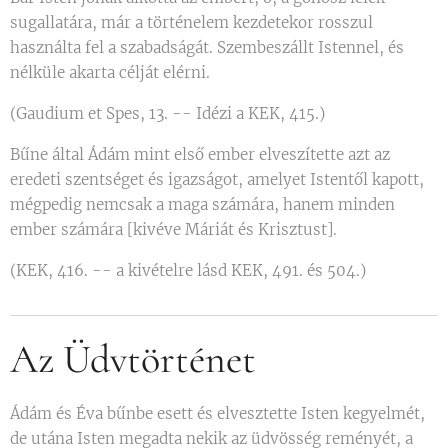
sugallatára, már a történelem kezdetekor rosszul
használta fel a szabadságát. Szembeszállt Istennel, és
nélküle akarta célját elérni.
(Gaudium et Spes, 13. -- Idézi a KEK, 415.)
Bűne által Ádám mint első ember elveszítette azt az
eredeti szentséget és igazságot, amelyet Istentől kapott,
mégpedig nemcsak a maga számára, hanem minden
ember számára [kivéve Máriát és Krisztust].
(KEK, 416. -- a kivételre lásd KEK, 491. és 504.)
Az Üdvtörténet
Ádám és Éva bűnbe esett és elvesztette Isten kegyelmét,
de utána Isten megadta nekik az üdvösség reményét, a