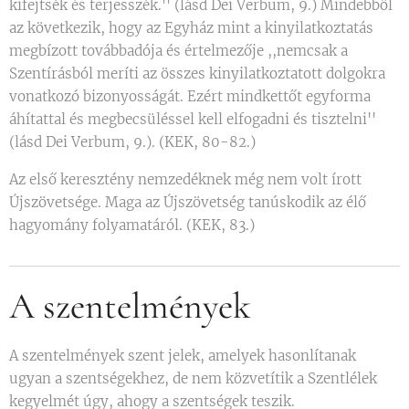
kifejtsék és terjesszék.'' (lásd Dei Verbum, 9.) Mindebből
az következik, hogy az Egyház mint a kinyilatkoztatás
megbízott továbbadója és értelmezője ,,nemcsak a
Szentírásból meríti az összes kinyilatkoztatott dolgokra
vonatkozó bizonyosságát. Ezért mindkettőt egyforma
áhítattal és megbecsüléssel kell elfogadni és tisztelni''
(lásd Dei Verbum, 9.). (KEK, 80-82.)
Az első keresztény nemzedéknek még nem volt írott
Újszövetsége. Maga az Újszövetség tanúskodik az élő
hagyomány folyamatáról. (KEK, 83.)
A szentelmények
A szentelmények szent jelek, amelyek hasonlítanak
ugyan a szentségekhez, de nem közvetítik a Szentlélek
kegyelmét úgy, ahogy a szentségek teszik.