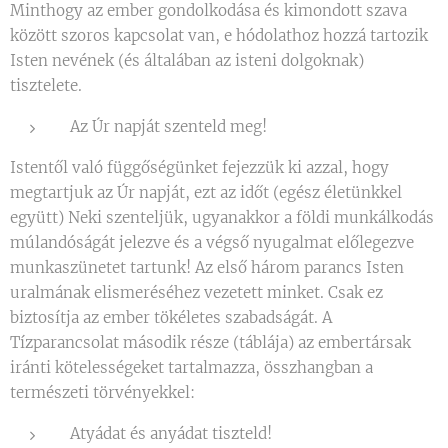
Minthogy az ember gondolkodása és kimondott szava
között szoros kapcsolat van, e hódolathoz hozzá tartozik
Isten nevének (és általában az isteni dolgoknak)
tisztelete.
Az Úr napját szenteld meg!
Istentől való függőségünket fejezzük ki azzal, hogy
megtartjuk az Úr napját, ezt az időt (egész életünkkel
együtt) Neki szenteljük, ugyanakkor a földi munkálkodás
múlandóságát jelezve és a végső nyugalmat előlegezve
munkaszünetet tartunk! Az első három parancs Isten
uralmának elismeréséhez vezetett minket. Csak ez
biztosítja az ember tökéletes szabadságát. A
Tízparancsolat második része (táblája) az embertársak
iránti kötelességeket tartalmazza, összhangban a
természeti törvényekkel:
Atyádat és anyádat tiszteld!