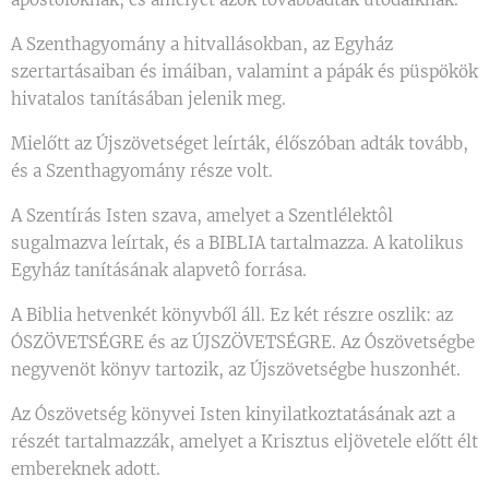
A Szenthagyomány a hitvallásokban, az Egyház
szertartásaiban és imáiban, valamint a pápák és püspökök
hivatalos tanításában jelenik meg.
Mielőtt az Újszövetséget leírták, élőszóban adták tovább,
és a Szenthagyomány része volt.
A Szentírás Isten szava, amelyet a Szentlélektôl
sugalmazva leírtak, és a BIBLIA tartalmazza. A katolikus
Egyház tanításának alapvetô forrása.
A Biblia hetvenkét könyvből áll. Ez két részre oszlik: az
ÓSZÖVETSÉGRE és az ÚJSZÖVETSÉGRE. Az Ószövetségbe
negyvenöt könyv tartozik, az Újszövetségbe huszonhét.
Az Ószövetség könyvei Isten kinyilatkoztatásának azt a
részét tartalmazzák, amelyet a Krisztus eljövetele előtt élt
embereknek adott.