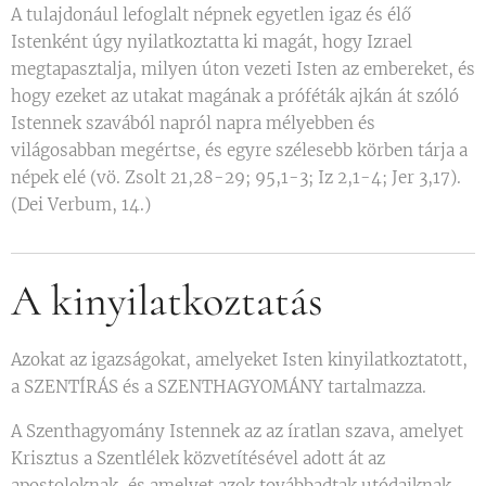
A tulajdonául lefoglalt népnek egyetlen igaz és élő
Istenként úgy nyilatkoztatta ki magát, hogy Izrael
megtapasztalja, milyen úton vezeti Isten az embereket, és
hogy ezeket az utakat magának a próféták ajkán át szóló
Istennek szavából napról napra mélyebben és
világosabban megértse, és egyre szélesebb körben tárja a
népek elé (vö. Zsolt 21,28-29; 95,1-3; Iz 2,1-4; Jer 3,17).
(Dei Verbum, 14.)
A kinyilatkoztatás
Azokat az igazságokat, amelyeket Isten kinyilatkoztatott,
a SZENTÍRÁS és a SZENTHAGYOMÁNY tartalmazza.
A Szenthagyomány Istennek az az íratlan szava, amelyet
Krisztus a Szentlélek közvetítésével adott át az
apostoloknak, és amelyet azok továbbadtak utódaiknak.