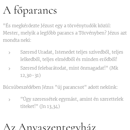
A főparancs
"És megkérdezte Jézust egy a törvénytudók közül:
Mester, melyik a legfőbb parancs a Törvényben? Jézus azt
mondta neki:
Szeresd Uradat, Istenedet teljes szívedből, teljes
lelkedből, teljes elmédből és minden erődből!
Szeresd felebarátodat, mint önmagadat!" (Mk
12,30-31)
Búcsúbeszédében Jézus "új parancsot" adott nekünk:
"Úgy szeressétek egymást, amint én szerettelek
titeket!" (Jn 13,34)
Az Anyaszentegyház