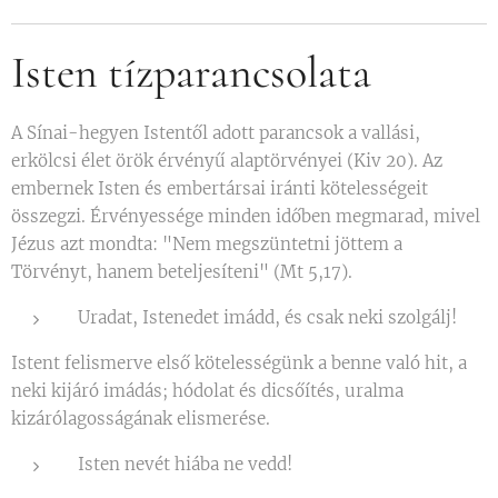
Isten tízparancsolata
A Sínai-hegyen Istentől adott parancsok a vallási,
erkölcsi élet örök érvényű alaptörvényei (Kiv 20). Az
embernek Isten és embertársai iránti kötelességeit
összegzi. Érvényessége minden időben megmarad, mivel
Jézus azt mondta: "Nem megszüntetni jöttem a
Törvényt, hanem beteljesíteni" (Mt 5,17).
Uradat, Istenedet imádd, és csak neki szolgálj!
Istent felismerve első kötelességünk a benne való hit, a
neki kijáró imádás; hódolat és dicsőítés, uralma
kizárólagosságának elismerése.
Isten nevét hiába ne vedd!