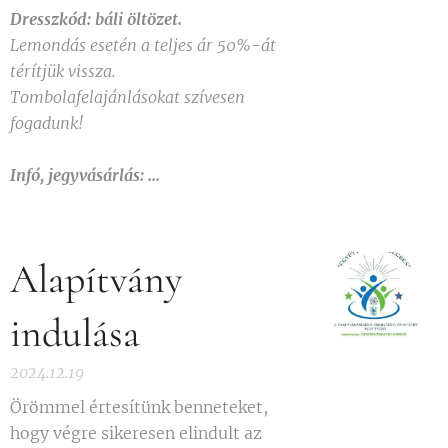
Dresszkód: báli öltözet.
Lemondás esetén a teljes ár 50%-át
térítjük vissza.
Tombolafelajánlásokat szívesen
fogadunk!
Infó, jegyvásárlás: ...
Alapítvány
indulása
2024.12.19
Örömmel értesítünk benneteket,
hogy végre sikeresen elindult az