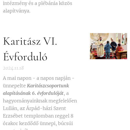
intézmény és a plébánia közös
alapítványa.
Karitász VI.
Évforduló
2024.11.18
A mai napon - a napos napján -
ünnepelte
Karitászcsoportunk
alapításának 6. évfordulóját
, a
hagyományainknak megfelelően
Lullán, az Árpád-házi Szent
Erzsébet templomban reggel 8
órakor kezdődő ünnepi, búcsúi