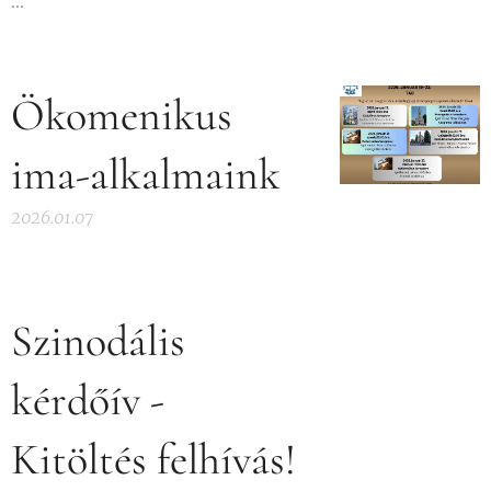
...
Ökomenikus
ima-alkalmaink
2026.01.07
Szinodális
kérdőív -
Kitöltés felhívás!