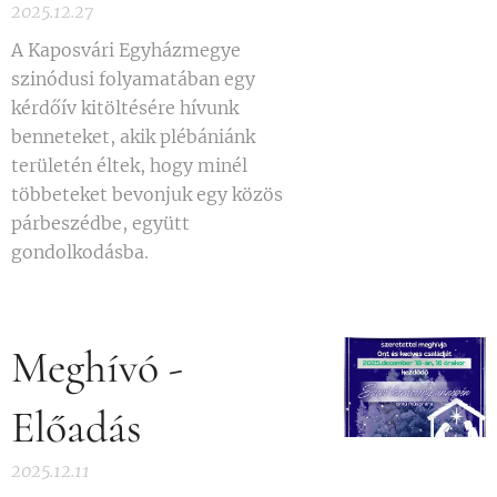
2025.12.27
A Kaposvári Egyházmegye
szinódusi folyamatában egy
kérdőív kitöltésére hívunk
benneteket, akik plébániánk
területén éltek, hogy minél
többeteket bevonjuk egy közös
párbeszédbe, együtt
gondolkodásba.
Meghívó -
Előadás
2025.12.11