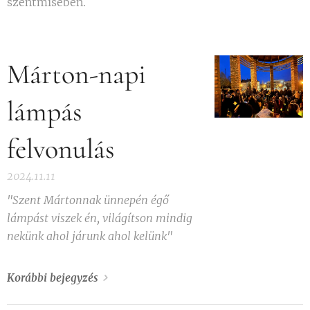
szentmisében.
Márton-napi
lámpás
felvonulás
2024.11.11
"Szent Mártonnak ünnepén égő
lámpást viszek én, világítson mindig
nekünk ahol járunk ahol kelünk"
Korábbi bejegyzés