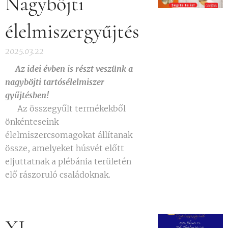
Nagyböjti
élelmiszergyűjtés
2025.03.22
📢Az idei évben is részt veszünk a
nagyböjti tartósélelmiszer
gyűjtésben!📢
🫶 Az összegyűlt termékekből
önkénteseink
élelmiszercsomagokat állítanak
össze, amelyeket húsvét előtt
eljuttatnak a plébánia területén
elő rászoruló családoknak. 🐣✨
XI.