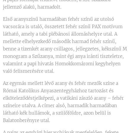
jellemző alakú, harmadolt.
​Első aranyszínű harmadában fehér színű az utolsó
vacsorára is utaló, összetett fehér színű PAX motívum
látható, amely a tabi plébánosi állomáshelyre utal. A
mellette elhelyezkedő második harmad fehér színű,
benne a tizenkét arany csillagos, jellegzetes, kékszínű M
monogram a Szűzanya, mint égi anya iránti tiszteletre,
valamint a papi hivatás Homokkomáromi kegyhelyen
való felismerésére utal.
Az egymás mellett lévő arany és fehér mezők színe a
Római Katolikus Anyaszentegyházhoz tartozást és
elköteleződéstjelképezi, a vatikáni zászló arany – fehér
színeire utalva. A címer alsó, harmadik harmadában
látható kék hullámok, a szülőföldre, azon belül is
Balatonberényre utal.
​A pajzs az egyházi hierarchiának megfelelően, fekete