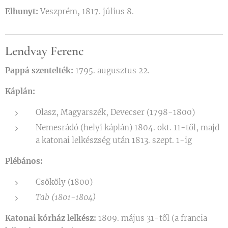
Elhunyt:
Veszprém, 1817. július 8.
Lendvay Ferenc
Pappá szentelték:
1795. augusztus 22.
Káplán:
Olasz, Magyarszék, Devecser (1798-1800)
Nemesrádó (helyi káplán) 1804. okt. 11-től, majd
a katonai lelkészség után 1813. szept. 1-ig
Plébános:
Csököly (1800)
Tab (1801-1804)
Katonai kórház lelkész:
1809. május 31-től (a francia