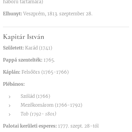
háború tartamára)
Elhunyt:
Veszprém, 1813. szeptember 28.
Kapitár István
Született:
Karád (1741)
Pappá szentelték:
1765.
Káplán:
Felsőörs (1765-1766)
Plébános:
Szólád (1766)
Mezőkomárom (1766-1792)
Tab (1792- 1801)
Palotai kerületi esperes:
1777. szept. 28-tól