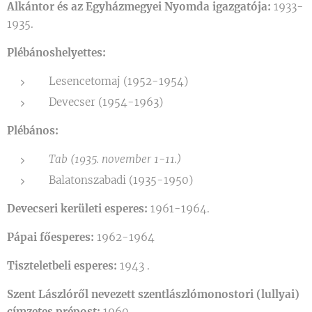
Alkántor és az Egyházmegyei Nyomda igazgatója:
1933-
1935.
Plébánoshelyettes:
Lesencetomaj (1952-1954)
Devecser (1954-1963)
Plébános:
Tab (1935. november 1-11.)
Balatonszabadi (1935-1950)
Devecseri kerületi esperes:
1961-1964.
Pápai főesperes:
1962-1964
Tiszteletbeli esperes:
1943 .
Szent Lászlóről nevezett szentlászlómonostori (lullyai)
címzetes prépost:
1960.