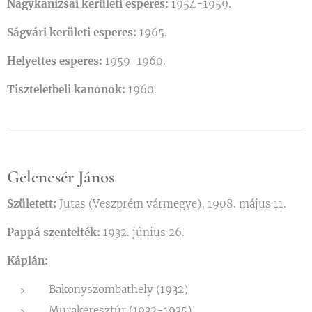
Nagykanizsai kerületi esperes:
1954-1959.
Ságvári kerületi esperes:
1965.
Helyettes esperes:
1959-1960.
Tiszteletbeli kanonok:
1960.
Gelencsér János
Született:
Jutas (Veszprém vármegye), 1908. május 11.
Pappá szentelték:
1932. június 26.
Káplán:
Bakonyszombathely (1932)
Murakeresztúr (1932-1935)