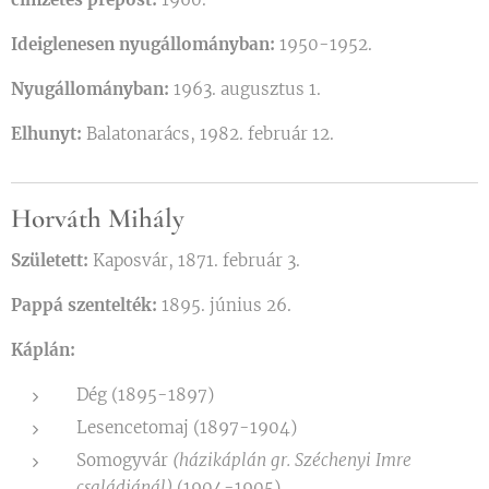
Ideiglenesen nyugállományban:
1950-1952.
Nyugállományban:
1963. augusztus 1.
Elhunyt:
Balatonarács, 1982. február 12.
Horváth Mihály
Született:
Kaposvár, 1871. február 3.
Pappá szentelték:
1895. június 26.
Káplán:
Dég (1895-1897)
Lesencetomaj (1897-1904)
Somogyvár
(házikáplán gr. Széchenyi Imre
családjánál)
(1904-1905)