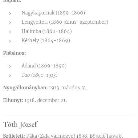
Káplán:
Nagykapornak (1859-1860)
Lengyeltóti (1860 július-szeptember)
Halimba (1860-1864)
Kéthely (1864-1869)
Plébános:
Ádánd (1869-1890)
Tab (1890-1913)
Nyugállományban:
1913. március 31.
Elhunyt:
1918. december 21.
Tóth József
Született:
Páka (Zala vármegye) 1838. Bőjtelő hava 8.