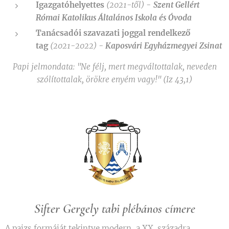
Igazgatóhelyettes
(2021-től)
-
Szent Gellért
Római Katolikus Általános Iskola és Óvoda
Tanácsadói szavazati joggal rendelkező
tag
(2021-2022) -
Kaposvári Egyházmegyei Zsinat
Papi jelmondata: "Ne félj, mert megváltottalak, neveden
szólítottalak, örökre enyém vagy!" (Iz 43,1)
Sifter Gergely tabi plébános címere
​A pajzs formáját tekintve modern, a XX. századra