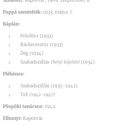
Született:
Kaposvár, 1909. szeptember 8.
Pappá szentelték:
1933. május 7.
Káplán:
Felsőörs (1933)
Ráckeresztúr (1933)
Dég (1934)
Szabadszállás
(helyi káplán)
(1934)
Plébános:
Szabadszállás (1935-1942)
Tab (1942-1947)
Püspöki tanácsos:
1942.
Elhunyt:
Kaposvár