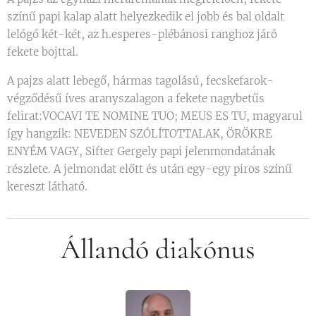
színű papi kalap alatt helyezkedik el jobb és bal oldalt
lelógó két-két, az h.esperes-plébánosi ranghoz járó
fekete bojttal.
​A pajzs alatt lebegő, hármas tagolású, fecskefarok-
végződésű íves aranyszalagon a fekete nagybetűs
felirat:VOCAVI TE NOMINE TUO; MEUS ES TU, magyarul
így hangzik: NEVEDEN SZÓLÍTOTTALAK, ÖRÖKRE
ENYÉM VAGY, Sifter Gergely papi jelenmondatának
részlete. A jelmondat előtt és után egy-egy piros színű
kereszt látható.
Állandó diakónus