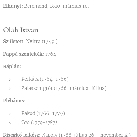
Elhunyt:
Beremend, 1810. március 10.
Oláh István
Született:
Nyitra (1749.)
Pappá szentelték:
1764.
Káplán:
Perkáta (1764-1766)
Zalaszentgrót (1766-március-július)
Plébános:
Pakod (1766-1779)
Tab (1779-1787)
Kisegítő lelkész:
Kapoly (1788. július 26 – november 4.)