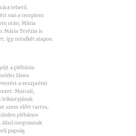
rára tehető.
zért van a templom
lom után, Mária
. Mária Terézia is
et. így mindkét alapon
újt a plébánia
nolder János
evezést a veszprémi
vezet: Marcali,
 lelkiatyjának
jat szem előtt tartva,
 minden plébános
t. Ahol megvannak
beli papság