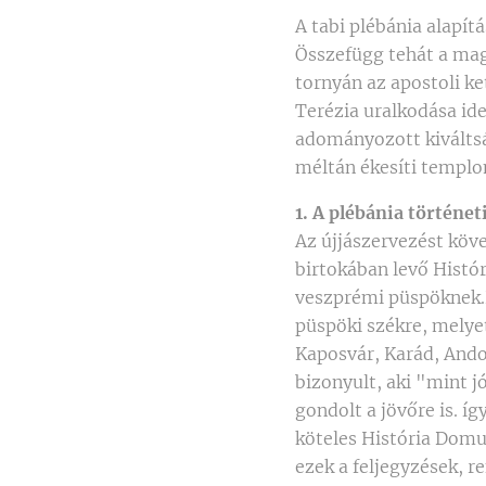
A tabi plébánia alapít
Összefügg tehát a magy
tornyán az apostoli ke
Terézia uralkodása ide
adományozott kiváltsá
méltán ékesíti templo
1. A plébánia történe
Az újjászervezést köv
birtokában levő Histór
veszprémi püspöknek.R
püspöki székre, melye
Kaposvár, Karád, Andoc
bizonyult, aki "mint jó
gondolt a jövőre is. í
köteles História Domu
ezek a feljegyzések, r