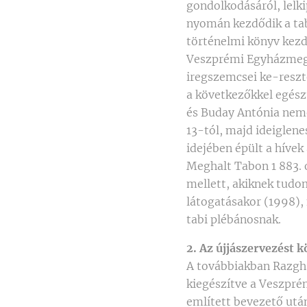
gondolkodásáról, lelki
nyomán kezdődik a tab
történelmi könyv kezd
Veszprémi Egyházmegye 
iregszemcsei ke-reszte
a következőkkel egész
és Buday Antónia neme
13-tól, majd ideiglen
idejében épült a hívek
Meghalt Tabon 1 883. o
mellett, akiknek tudo
látogatásakor (1998), 
tabi plébánosnak.
2. Az újjászervezést 
A továbbiakban Razgha Lajosnak a História Domusban található feljegyzéseit adom közre, kiegészítve a Veszprémi Püspöki Levéltár adataival, melyeket közben sikerült megszerezni.A már említett bevezető után így folytatja írását: "Amidőn a tabi plébánia történetének leírásához fogok, nem mintha elődeimet hanyagságról vádolni volna szándékom, de kénytelen vagyok megval-lani, miszerint felhányva és szorgosan kifürkészve bár a plébánia minden iratát és könyveit, nem találtam csak egy kis iratot sem, melyben valamelyes volna feljegyezve, miből kivenni lehetne ezen plébánia őseredetét, pedig valószínű, hogy már a 18. század elején létezett, csakhogy rendetlen állapotban; úgy látszik, rendes állapota az 1746. évtől veszi kezdetét, amidőn rendes anyakönyvet kezdett vezetni, de plébánosa nem volt, mert amint az anyakönyvből kitűnik, egész 1758-ig az andocsi ferences atyák kormányozták, kik közül hol egyik, hol másik Tabra jővén, hosszabb ideig mint administratores Parochiae (plébánoshelyettes) működtek. Segédkezet nyújtva nekik a Szent Benedek rendiek is."Az 1758-as évvel szemben a Püspöki Levéltár adata szerint már 1752-ben volt Tabnak plébánosa Hrabálik József személyében, aki a pécsi egyházmegyéből jött és remete életet élt. A teológiát a pécsi szemináriumban végezte. Alszerpappá Berényi Zsigmond pécsi püspök szentelte 1747. szeptember 23-án, szerpappá és áldozópappá 1748-ban. Káplán Mecsekjánosin, Mágocson, Magyarszéken 1749-51-ig. A veszprémi egyházmegyében Zalaegerszegen 1752-től káplán, Tabon pedig mint plébánost 1752. május 3-án iktatták be. 1755-ig volt Tabon. 1760. december 22-én Veszprémben, 40 éves korában halt meg. Közben valószínű ismét ferencesek látták el Tabot, mert a következő plébános 1758. május 21-én jött, akit Balázsi Andrásnak hívtak. A plébániát 1779-ig vezette. Őt követte Oláh István. Javadalmáról "ex certo incidente casu" lemondott 1787. október 23-án és mint kisegítő működött Kapolyon. Őt követte Frivaldszky Ferenc, akit 1792-ben megfosztottak a plébániától és átment a pécsi egyházmegyébe. Utóda Kapitár István 1792. február 25-től, de 1801-ben lemondott a plébániáról. Bajzáth József püspök kinevezte a veszprémi szeminárium lelki igazgatójává, de állását csak a püspök halála után foglalta el, 1802-ben. Meghalt 1811. április 8-án, 73 éves korban. A halálozási anyakönyv feljegyzése szerint "Vir doctus, pius et gravis" !tudós és buzgó férfi, de nehéz természet). Helyére Lendvay Ferencet nevezték ki, de már 1 805-ben Szálai Fer