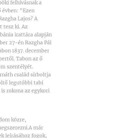
öki felhívásnak a
ő évben: "Ezen
 Razgha Lajos? A
 tesz ki. Az
bánia irattára alapján
mber 27-én Razgha Pál
Tabon 1837. december
bertől. Tabon az ő
om szentélyét.
náth család sírboltja
ltő legutóbbi tabi
 is rokona az egykori
dje-e táncolni? Én rendeletemhez szigorúan ragaszkodván, azon utasítással bocsájtám el, hogy semmi szín alatt sem engedtetik meg a keresztényeknek a tánc ilyen böjti napokban. Ki közülők ezt tenni akarná, illedelmesen szólítsa a szándékátóli elállásra, tőlem a rendelt helyére eltávozott. Távozta után vacsorára hívattam, s amint ebédlőmben szokott helyemhez értem és imádságom az estebédhez kezdeni akartam, két fegyveres rablótól megtámadtat-:am, megköttettem, s előbb fegyveremtől, aztán pénzemtől megfoszattam. A templom ládájának sem irgalmaztak, mert azt is kirabolták s elvittek belőle 49 forint 94 krajcárt, úgy Szent Flórián kőszobrának pénzét 21 forint 8 krajcárt. Aztán lovaim tulajdon kocsimba befogták és eltávoztak.Lovaimat egészen lesántulva s alig rájuk ismerve megkaptam augusztus 4-én.Jól mondják, hogy a szerencsétlenség és baj nem szokott maga járni. így volt nálam is, mert július 23-án ismét a lehető legnagyobb szerencsétlenség ért abban, hogy káplánom, tisztelendő Török János magát agyonlőtte. Ezen ténynek oka volt búskóros (melankolikus) természete, minél fogva, amint orvosok is bizonyítják, ilyesmit tőle várni lehetett. Jó pap volt és hivatalát szerető, csakhogy szegén