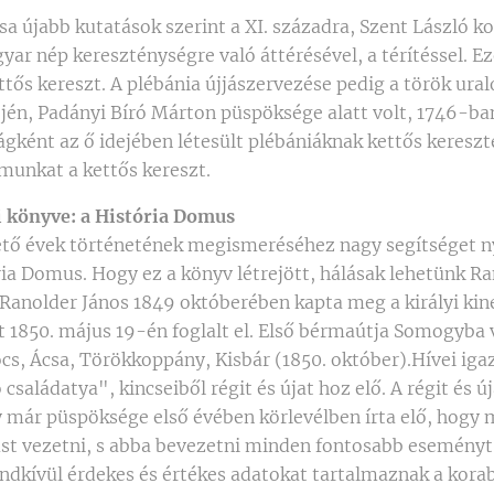
ása újabb kutatások szerint a XI. századra, Szent László ko
ar nép kereszténységre való áttérésével, a térítéssel. E
ttős kereszt. A plébánia újjászervezése pedig a török ura
jén, Padányi Bíró Márton püspöksége alatt volt, 1746-ban
gként az ő idejében létesült plébániáknak kettős kereszt
munkat a kettős kereszt.
ti könyve: a História Domus
ető évek történetének megismeréséhez nagy segítséget ny
ia Domus. Hogy ez a könyv létrejött, hálásak lehetünk Ra
anolder János 1849 októberében kapta meg a királyi kin
t 1850. május 19-én foglalt el. Első bérmaútja Somogyba 
s, Ácsa, Törökkoppány, Kisbár (1850. október).Hívei igaz
 családatya", kincseiből régit és újat hoz elő. A régit és ú
gy már püspöksége első évében körlevélben írta elő, hogy
st vezetni, s abba bevezetni minden fontosabb esemény
endkívül érdekes és értékes adatokat tartalmaznak a kora