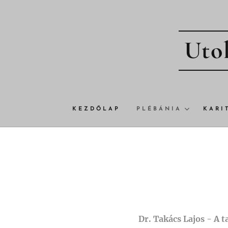
Utol
KEZDŐLAP
PLÉBÁNIA
KARI
Dr. Takács Lajos - A t