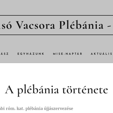
só Vacsora Plébánia 
TÁSZ
EGYHÁZUNK
MISE-NAPTÁR
AKTUÁLIS
A plébánia története
abi róm. kat. plébánia újjászervezése