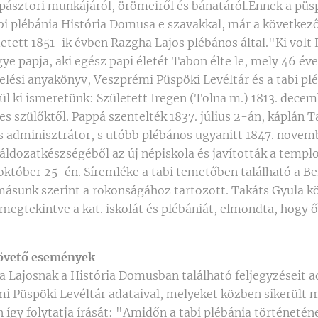
pásztori munkájáról, örömeiről és bánatáról.Ennek a püsp
i plébánia História Domusa e szavakkal, már a következ
etett 1851-ik évben Razgha Lajos plébános által."Ki volt
papja, aki egész papi életét Tabon élte le, mely 46 évet
lési anyakönyv, Veszprémi Püspöki Levéltár és a tabi plé
ül ki ismeretünk: Született Iregen (Tolna m.) 1813. dece
s szülőktől. Pappá szentelték 1837. július 2-án, káplán 
es adminisztrátor, s utóbb plébános ugyanitt 1847. novem
 áldozatkészségéből az új népiskola és javították a templ
któber 25-én. Síremléke a tabi temetőben található a Ber
másunk szerint a rokonságához tartozott. Takáts Gyula kö
megtekintve a kat. iskolát és plébániát, elmondta, hogy ő
követő események
enc volt a tabi plébános, akinek 1812-ben Dants József lett az utóda.Erről az évről így számol be Razgha Lajos: "Dants József oldala mellé lelkésznek, mint újonnan felszentelt pap 1837-ik év szeptem-Der hó 14-én küldettem s ugyanazon hó végével rendelt helyemre, fabra megjöttem. Hol is 10 évig és egy hónapig káplánkodván, Ő méltósága gróf Zichy Domonkos megyéspüspök úr által 1847 évben Dants József ugyanezen év október 30-án történt halála következtésen elsőben mint plébánoshelyettes, utóbb mint plébános kineveztet-:em. Dants József 35 évig viselte a plébánia terhét s szerény indulatnál fogva kormányozta azt. Ő alatta 1815-ben történt Visitatio Canonica (főesperesi hivatalvizsgálat).Méltóságos Kurbély György megyéspüspök által, mely alkalommal meghatároztattak a plébános és hívek kötelességei. A plébánia lövedelme összeszámláltattatott, s világosan kimutattatott, hogy a tabi plébánia a megyéspüspök szabad adományozása alá tartozik, senki sem gyakorolván a kegyúri jogot. Kiterjedésre elég nagy, miután az anyaegyházon kívül magában foglalja Torvaj és Zala fiók egyházakat templommal ellátva, az első Péter-Pál apostolok, a másik Mária Magdolna tiszteletére szentelve. Ezeken kívül Megyer, Bábony falvak, Ugaj, Lulla, Szöllős és Csaba pusztát. Népessége a legújabb asszeszámítás szerint 1521 lelket számlál, kik keverve vannak Ágostai, Helvét vallásúakkal és Zsidókkal, eredetükre nézve többnyire tótok, de már jobbára magyarosodtak, úgy hogy az Isten szolgálat csak magyar nyelven tartatik."Beszámol az új tabi temető létesítéséről is: "El sem mulaszthatom feljegyezni, hogy a jelenlegi új temető, mely néhai Gotthárd István uraság pajtája mögött áll a Szöllősbe vezető út mentén, 1846. november 8-án, Pünkösd után 23. vasárnap Dants József plébános alatt Odor László karádi plébános és esperes által szenteltetett fel, amidőn csekélységem, mint helybeli káplán volt hivatott prédikálni éspedig arról, hogy miért szenteltetnek fel a temetők nálunk, katolikusoknál."Szépen emlékezik meg az új püspökről, Ranolder Jánosról: "Az 1848-49-i forradalom után Méltóságos Zichy Domonkos úr leköszönvén püspökségéről, közörömünkre Méltóságos Ranolder János úr lett veszprémi püspöknek kinevezve, ki is apostoli buzgóságánál fogva alig, hogy elfoglalá püspöki székét, azonnal a megye látogatásával kezdé meg apostoli munkáját, s Tab is szerencsés volt kedves főpásztorát kebelébe fogadni. Az 1851-ik évi május 6-án fenséges nap volt ez Tabra nézve, mert a hívek lelki örömét hozó a kedves fő-pásztor amidőn nemcsak, hogy 762-nek adva fel a bérmálás szentségét, azokat Isten bajnokaivá kente, nem csak kenetteljes szavait hallata híveivel a templomban, de mint jó pásztor egyenként is szólítgatá híveit, meghíván különösen az atyákat és anyákat a plébánia lakba s ott egyenként és mindnyáját oktatá keresztényi polgári és szülői kötelességeikre. Nem hagyá látatlanul az oskolát, mert hiszen legkedvesebb élvezete magát a kisdedek körében találni, azokat oktatni, s velük atyai kegyeletét éreztetni."Végezvén a plébánia házban atyai látogatását, megvizitálván az összeroskadáshoz már közel álló plébánia épületet, s annak felépítését kegyesen megígérvén, 1853. évben ígéretét teljesíté is, mert ugyanazon év tavaszán 1000 forintot a megye tárából a ház építésére kiutalni, utóbb pedig a fent írt összeget még 200 váltóforinttal megtoldani kegyeskedett, de a ház tökéletes bevégzésére még ez sem lévén elég, még 300 forintot a megye tárából kiutalni rendelt, s így a pusztulásnak indult tabi plébánia ház felépült 1855-ik év nyarán úgy, hogy szeptember elején elfoglalhatám.Hogy ily soká épült, t. i. 2 és fél évig, a mesteremberek, különösen a kőműves hanyagsága, majd pedig pénzhiány is volt az oka, mert ha azon 1500 pengő forint egyszerre kiadaték, sokkal hamarább elkészül. Azonban a fent említett összeget még toldani kellett, mégpedig a magaméból néhány száz pengő forinttal, hogy ily tökéletességre jöhessen, milyenben jelenleg áll. Most került sor a templom és torony tetejének a megcsinálására. A nép szegény, a költség sok, tehát mit csináljunk: Felszólítottam a Tekintetes uraságokat és nem csalódtam, mert Gotthárd Istvánná 140 pengőforintot adott, gr. Hadikné 50 és Spissich Ignácné 50 forintot, özv. Gussitsné és leánya báró Seckendorfné amint az iskolára semmit, úgy a templomra sem adott. Ekkor egybehivatván a nép, azt határoztuk, hogy minden pár, légyen telke vagy sem, évenként fizet 2 forintot. Tehát az 1855 évi március hóban meghirdetett gyűjtés eredményeként tavasz végén belekaptunk a munkába. A torony új lett, a templom északi része újra zsindelyeztetett, déli része pedig tökéletesen kijavíttatott Hajek Vencel tihanyi ács által ki az egész munkát 650 forintért felvállalta és ugyanazon nyáron becsületesen bevégezte."A Veszprémi Püspöki Levéltár bevezetőben említett adata szól arról, hogy ó' építtette az elemi iskolát a hívek áldozatkészségével. Valószínűleg erre utal egy előbbi adat és a már említett gyűjtés: "1851 -ben pedig midőn az alábbi tökéletesen elromlott oskola ház helyett új készölt volna, az egész mesteri (tanítói), s oskola házra megkívánható minden néven nevezendő fát adni szíves volt Méltóságos gróf Hadikné, született Festetics Borbála asszonyság, egyik a jótevők közül, ki az 1832. évben Tabra tévén özvegyi jószágára lakását. Adjon az Isten több ily pártfogót az Egyháznak és plébániáinak".Beszámol természeti jelenségről is:"1858. szeptember hónap elejétől egész október közepéig az úgynevezett Donáti üstökös csillag látszott az égen este nyugaton, sugarai (farkai) - üstöké - északnak voltak fordulva, hajnal felé pedig kelet felé látszott jönni és üstöké nyugatnak volt fordulva. Igen gyönyörű csillag, mint a csillagászok mondják, üstöké 1.400.000 mérföld, s azt állítják, hogy 2001, azaz kettőezeregy esztendő alatt teszi útját, s látható volt utoljára Nagy Sándor idejében; boldog Isten, kik látják ismét őtet?! Déli nyugatnak vette útját és eltűnt."Az 1862. évben saját, személyes megpróbáltatásait írja le: "Ezen év reám nézve nagy szerencsétlenséget hozott, mert kiraboltattam. Ugyanis március 1 7-én, a nágocsi vásárból, hová elmentem, megjővén, miután udvaromban körülnéztem, szobámba menvén a pandúrok őrmesterét vendégül kaptam, ki is utasítást kérvén, hogy azon keresztényeket, kik a zsidó táncmulatságba mennek, rendeletem szerint, csakugyan ne enge