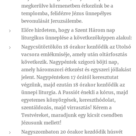
megkerülve körmenetben érkezünk be a
templomba, felidézve Jézus ünnepélyes
bevonulását Jeruzsálembe.
Előre hirdetem, hogy a Szent Három nap
liturgikus ünneplése a következőképpen alakul:
Nagycsütörtökön 18 órakor kezdődik az Utolsó
vacsora emlékmiséje, amely után oltárfosztás
következik. Nagypéntek szigorú böjti nap,
amely háromszori étkezést és egyszeri jóllakást
jelent. Nagypénteken 17 órától keresztutat
végzünk, majd ezután 18 órakor kezdődik az
ünnepi liturgia. A Passiót énekli a kórus, majd
egyetemes könyörgések, kereszthódolat,
szentáldozás, majd virrasztás! Kérem a
Testvéreket, maradjunk egy kicsit csendben
Jézusunk mellett!
Nagyszombaton 20 órakor kezdődik húsvét