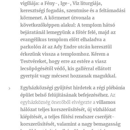
vigíliája: a Fény-, Ige-, Víz liturgiája,
keresztségi fogadás, szentmise és a feltámadási
körmenet. A körmenet útvonala a
következőképpen alakul: A templom hátsó
bejáratánál lemegyünk a főtér felé, majd az
evangélikus templom előtt elhaladva a
parkolón át az Ady Endre utcán keresztül
érkezünk vissza a templomhoz. Kérem a
Testvéreket, hogy erre az estére a viasz
lecsöpögésétől védő, kis gallérral ellátott
gyertyát vagy mécsest hozzanak magukkal.
Egyházközségi gyűjtést hirdetek a régi plébánia
épület belső felújításának befejezéséhez.
Az
egyházközség önerőből elvégezte a
villamos
hálózat teljes korszerűsítését, új vízhálózat
kiépítését, a teljes fűtési rendszer cseréjét-
korszerűsítését, valamint a nagy bemagasság