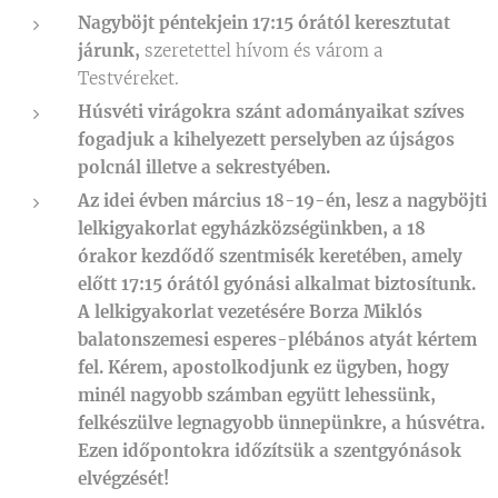
Nagyböjt péntekjein 17:15 órától keresztutat
járunk,
szeretettel hívom és várom a
Testvéreket.
Húsvéti virágokra szánt adományaikat szíves
fogadjuk a kihelyezett perselyben az újságos
polcnál illetve a sekrestyében.
Az idei évben március 18-19-én, lesz a nagyböjti
lelkigyakorlat egyházközségünkben, a 18
órakor kezdődő szentmisék keretében, amely
előtt 17:15 órától gyónási alkalmat biztosítunk.
A lelkigyakorlat vezetésére Borza Miklós
balatonszemesi esperes-plébános atyát kértem
fel. Kérem, apostolkodjunk ez ügyben, hogy
minél nagyobb számban együtt lehessünk,
felkészülve legnagyobb ünnepünkre, a húsvétra.
Ezen időpontokra időzítsük a szentgyónások
elvégzését!