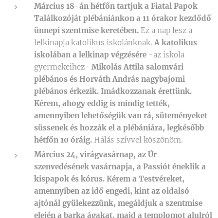
Március 18-án hétfőn tartjuk a Fiatal Papok
Találkozóját plébániánkon a 11 órakor kezdődő
ünnepi szentmise keretében.
Ez a nap lesz a
lelkinapja katolikus iskolánknak.
A katolikus
iskolában a lelkinap végzésére
-az iskola
gyermekeihez-
Mikolás Attila salomvári
plébános és Horváth András nagybajomi
plébános érkezik. Imádkozzanak érettünk.
Kérem, ahogy eddig is mindig tették,
amennyiben lehetőségük van rá, süteményeket
süssenek és hozzák el a plébániára, legkésőbb
hétfőn 10 óráig.
Hálás szívvel köszönöm.
Március 24, virágvasárnap, az Úr
szenvedésének vasárnapja, a Passiót éneklik a
kispapok és kórus. Kérem a Testvéreket,
amennyiben az idő engedi, kint az oldalsó
ajtónál gyülekezzünk, megáldjuk a szentmise
elején a barka ágakat, majd a templomot alulról