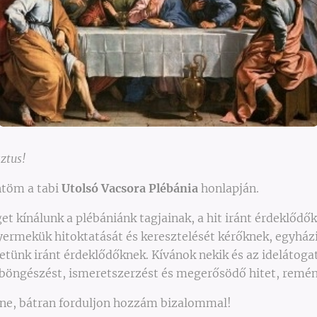
sztus!
ntöm a tabi
Utolsó Vacsora Plébánia
honlapján.
t kínálunk a plébániánk tagjainak, a hit iránt érdeklődő
gyermekük hitoktatását és keresztelését kérőknek, egyház
etünk iránt érdeklődőknek. Kívánok nekik és az idelátoga
öngészést, ismeretszerzést és megerősödő hitet, remény
nne, bátran forduljon hozzám bizalommal!