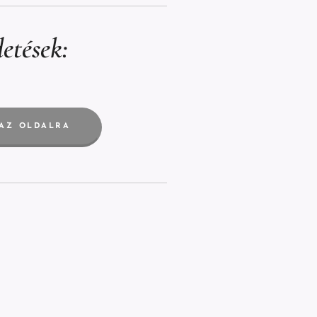
etések:
 AZ OLDALRA