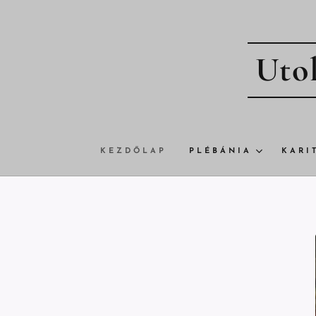
Utol
KEZDŐLAP
PLÉBÁNIA
KARI