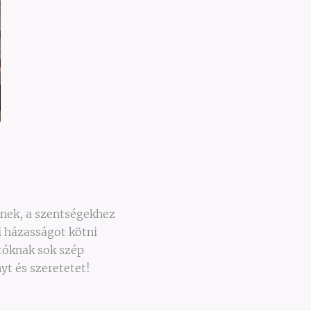
knek, a szentségekhez
i házasságot kötni
tóknak sok szép
t és szeretetet!