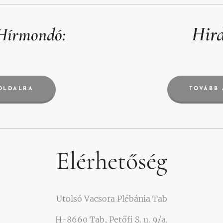
Hird
Hírmondó:
OLDALRA
TOVÁBB
Elérhetőség
Utolsó Vacsora Plébánia Tab
H-8660 Tab, Petőfi S. u. 9/a.