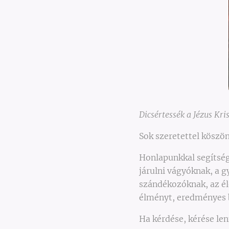
Dicsértessék a Jézus Kri
Sok szeretettel köszö
Honlapunkkal segítsége
járulni vágyóknak, a 
szándékozóknak, az él
élményt, eredményes b
Ha kérdése, kérése le