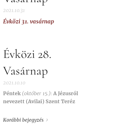
2021.10.31
Évközi 31. vasárnap
Évközi 28.
Vasárnap
2021.10.10
Péntek
(október 15.):
A Jézusról
nevezett (Avilai) Szent Teréz
Korábbi bejegyzés