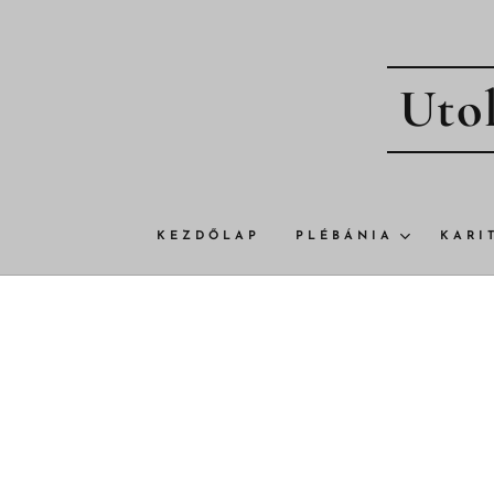
Utol
KEZDŐLAP
PLÉBÁNIA
KARI