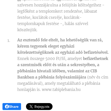
szívesen hozzájárulna a felújítás költségeihez -
legfőként a templomkert rendezése, lábazat
festése, korlátok cseréje, korlátok-
templomkapuk festése -, hálás szívvel
köszönjük.
Az esztendő fele eltelt, ha lehetőségük van rá,
kérem tegyenek eleget egyházi
kötelezettségüknek az egyházi adó befizetésével.
Ennek összege 5000 Ft/fő, amelyet
befizethetnek
a szentmisék előtt és után a sekrestyében, a
plébánián hivatali időben, valamint az CIB
Bankban a plébánia folyószámlájára
(név és cím
megadásával), amely megtalálható a plébánia
honlapján is. www.tabiplebania.hu
Share