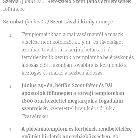
Szerda
(június 24.):
Keresztelő Szent János születésének
főünnepe
Szombat
(június 27.)
Szent László király
ünnepe
Templomainkban a mai vasárnaptól a maszk
viselése nem kötelező, a 1,5 m-es távolságot
azonban továbbra is kérjük betartani, és
fertőtlenítsük kezünk a templomba belépéskor és
áldozás előtt, azonban továbbra is kerülendő a
kézfogás és marad a kézben áldozás.
Június 29-én, hétfőn Szent Péter és Pál
apostolok főünnepén a torvaji templomban
1800 órai kezdettel megtartjuk a fogadalmi
szentmisét.
Szeretettel hívjuk és várjuk a
Testvéreket.
A plébániatemplom és kertjének rendbetételére
gyűjtést hirdetek az egyházközségben.
Aki