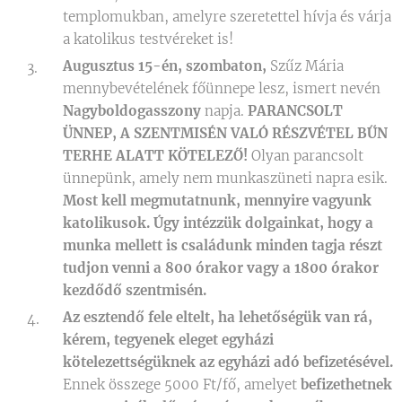
templomukban, amelyre szeretettel hívja és várja
a katolikus testvéreket is!
Augusztus 15-én, szombaton,
Szűz Mária
mennybevételének főünnepe lesz, ismert nevén
Nagyboldogasszony
napja.
PARANCSOLT
ÜNNEP, A SZENTMISÉN VALÓ RÉSZVÉTEL BŰN
TERHE ALATT KÖTELEZŐ!
Olyan parancsolt
ünnepünk, amely nem munkaszüneti napra esik.
Most kell megmutatnunk, mennyire vagyunk
katolikusok. Úgy intézzük dolgainkat, hogy a
munka mellett is családunk minden tagja részt
tudjon venni a 800 órakor vagy a 1800 órakor
kezdődő szentmisén.
Az esztendő fele eltelt, ha lehetőségük van rá,
kérem, tegyenek eleget egyházi
kötelezettségüknek az egyházi adó befizetésével.
Ennek összege 5000 Ft/fő, amelyet
befizethetnek