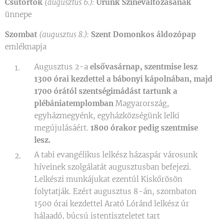
Csütörtök
(augusztus 6.):
Urunk Színeváltozásának
ünnepe
Szombat
(augusztus 8.):
Szent Domonkos áldozópap
emléknapja
Augusztus 2-a
elsővasárnap, szentmise lesz
1300 órai kezdettel a bábonyi kápolnában, majd
1700 órától szentségimádást tartunk a
plébániatemplomban
Magyarország,
egyházmegyénk, egyházközségünk lelki
megújulásáért.
1800 órakor pedig szentmise
lesz.
A tabi evangélikus lelkész házaspár városunk
híveinek szolgálatát augusztusban befejezi.
Lelkészi munkájukat ezentúl Kiskőrösön
folytatják. Ezért augusztus 8-án, szombaton
1500 órai kezdettel Arató Lóránd lelkész úr
hálaadó, búcsú istentiszteletet tart