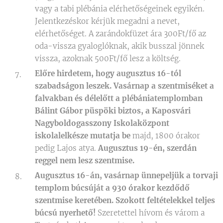
vagy a tabi plébánia elérhetőségeinek egyikén.
Jelentkezéskor kérjük megadni a nevet,
elérhetőséget. A zarándokfüzet ára 300Ft/fő az
oda-vissza gyaloglóknak, akik busszal jönnek
vissza, azoknak 500Ft/fő lesz a költség.
Előre hirdetem, hogy augusztus 16-tól
szabadságon leszek. Vasárnap a szentmiséket a
falvakban és délelőtt a plébániatemplomban
Bálint Gábor püspöki biztos, a Kaposvári
Nagyboldogasszony Iskolaközpont
iskolalelkésze mutatja be
majd, 1800 órakor
pedig Lajos atya.
Augusztus 19-én, szerdán
reggel nem lesz szentmise.
Augusztus 16-án, vasárnap ünnepeljük a torvaji
templom búcsúját a 930 órakor kezdődő
szentmise keretében. Szokott feltételekkel teljes
búcsú nyerhető!
Szeretettel hívom és várom a