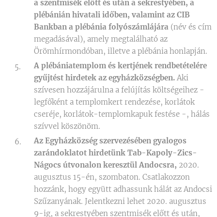
a szentmisék előtt és után a sekrestyében, a
plébánián hivatali időben, valamint az CIB
Bankban a plébánia folyószámlájára
(név és cím
megadásával), amely megtalálható az
Örömhírmondóban, illetve a plébánia honlapján.
A plébániatemplom és kertjének rendbetételére
gyűjtést hirdetek az egyházközségben.
Aki
szívesen hozzájárulna a felújítás költségeihez -
legfőként a templomkert rendezése, korlátok
cseréje, korlátok-templomkapuk festése -, hálás
szívvel köszönöm.
Az Egyházközség szervezésében gyalogos
zarándoklatot hirdetünk Tab-Kapoly-Zics-
Nágocs útvonalon keresztül Andocsra,
2020.
augusztus 15-én, szombaton. Csatlakozzon
hozzánk, hogy együtt adhassunk hálát az Andocsi
Szűzanyának. Jelentkezni lehet 2020. augusztus
9-ig, a sekrestyében szentmisék előtt és után,