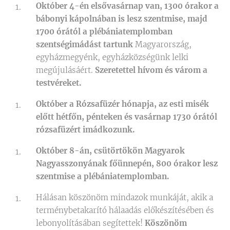
Október 4-én elsővasárnap van, 1300 órakor a
bábonyi kápolnában is lesz szentmise, majd
1700 órától a plébániatemplomban
szentségimádást tartunk
Magyarország,
egyházmegyénk, egyházközségünk lelki
megújulásáért.
Szeretettel hívom és várom a
testvéreket.
Október a Rózsafüzér hónapja, az esti misék
előtt hétfőn, pénteken és vasárnap 1730 órától
rózsafüzért imádkozunk.
Október 8-án, csütörtökön Magyarok
Nagyasszonyának főünnepén, 800 órakor lesz
szentmise a plébániatemplomban.
Hálásan köszönöm mindazok munkáját, akik a
terménybetakarító hálaadás előkészítésében és
lebonyolításában segítettek!
Köszönöm