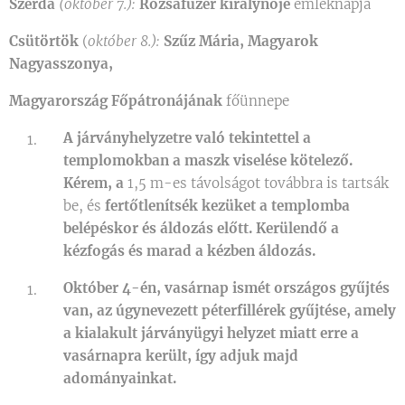
Szerda
(október 7.):
Rózsafüzér királynője
emléknapja
Csütörtök
(
október 8.):
Szűz Mária, Magyarok
Nagyasszonya,
Magyarország Főpátronájának
főünnepe
A járványhelyzetre való tekintettel a
templomokban a maszk viselése kötelező.
Kérem, a
1,5 m-es távolságot továbbra is tartsák
be, és
fertőtlenítsék kezüket a templomba
belépéskor és áldozás előtt. Kerülendő a
kézfogás és marad a kézben áldozás.
Október 4-én, vasárnap ismét országos gyűjtés
van, az úgynevezett péterfillérek gyűjtése, amely
a kialakult járványügyi helyzet miatt erre a
vasárnapra került, így adjuk majd
adományainkat.