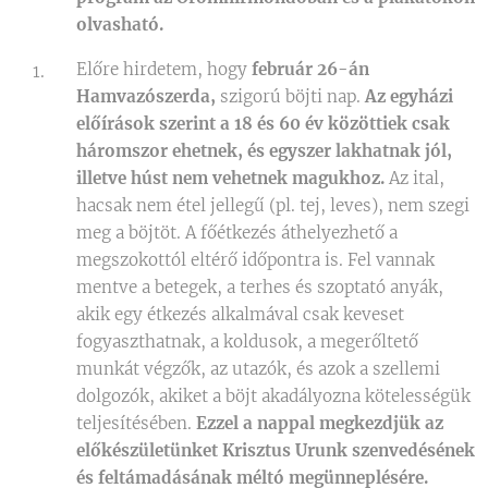
olvasható.
Előre hirdetem, hogy
február 26-án
Hamvazószerda,
szigorú böjti nap.
Az egyházi
előírások szerint a 18 és 60 év közöttiek csak
háromszor ehetnek, és egyszer lakhatnak jól,
illetve húst nem vehetnek magukhoz.
Az ital,
hacsak nem étel jellegű (pl. tej, leves), nem szegi
meg a böjtöt. A főétkezés áthelyezhető a
megszokottól eltérő időpontra is. Fel vannak
mentve a betegek, a terhes és szoptató anyák,
akik egy étkezés alkalmával csak keveset
fogyaszthatnak, a koldusok, a megerőltető
munkát végzők, az utazók, és azok a szellemi
dolgozók, akiket a böjt akadályozna kötelességük
teljesítésében.
Ezzel a nappal megkezdjük az
előkészületünket Krisztus Urunk szenvedésének
és feltámadásának méltó megünneplésére.