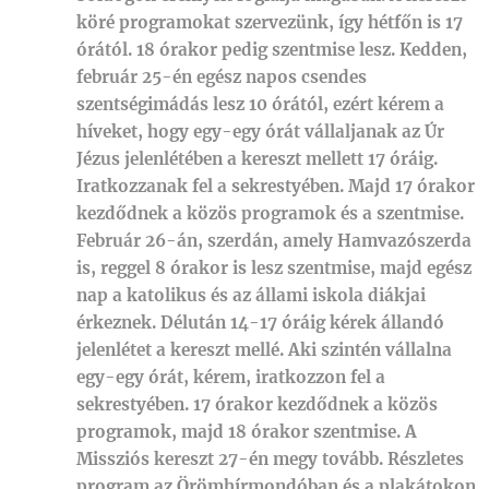
köré programokat szervezünk, így hétfőn is 17
órától. 18 órakor pedig szentmise lesz. Kedden,
február 25-én egész napos csendes
szentségimádás lesz 10 órától, ezért kérem a
híveket, hogy egy-egy órát vállaljanak az Úr
Jézus jelenlétében a kereszt mellett 17 óráig.
Iratkozzanak fel a sekrestyében. Majd 17 órakor
kezdődnek a közös programok és a szentmise.
Február 26-án, szerdán, amely Hamvazószerda
is, reggel 8 órakor is lesz szentmise, majd egész
nap a katolikus és az állami iskola diákjai
érkeznek. Délután 14-17 óráig kérek állandó
jelenlétet a kereszt mellé. Aki szintén vállalna
egy-egy órát, kérem, iratkozzon fel a
sekrestyében. 17 órakor kezdődnek a közös
programok, majd 18 órakor szentmise. A
Missziós kereszt 27-én megy tovább. Részletes
program az Örömhírmondóban és a plakátokon