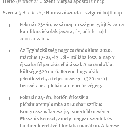
Hétfő
(február 24.):
Szent Mátyás apostol
ünnep
Szerda
(február 26.):
Hamvazószerda –szigorú böjti nap
Február 23-án, vasárnap országos gyűjtés van a
katolikus iskolák javára,
így adjuk majd
adományainkat.
Az Egyházközség nagy zarándoklata 2020.
március 17-24-ig Dél- Itáliába lesz, 8 nap 7
éjszaka félpanziós ellátással. A zarándoklat
költsége 520 euró. Kérem, hogy akik
jelentkeztek, a teljes összeget (320 euró)
fizessék be a plébánián február végéig.
Február 24-én, hétfőn érkezik a
plébániatemplomba az Eucharisztikus
Kongresszus keresztje, ismertebb nevén a
Missziós kereszt, amely magyar szentek és
boldogok ereklyéit foglalja magában. A kereszt