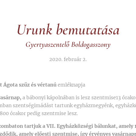
Urunk bemutatása
Gyertyaszentelő Boldogasszony
2020. február 2.
t Ágota szűz és vértanú
emléknapja
 vasárnap,
a bábonyi kápolnában is lesz szentmise13 órakor
ban szentségimádást tartunk egyházmegyénk, egyházkö
800 órakor pedig szentmise lesz.
zombaton tartjuk a VII. Egyházközségi bálunkat, amely 
zdődik, amely előesti szentmise, így érvényes vasárnapr