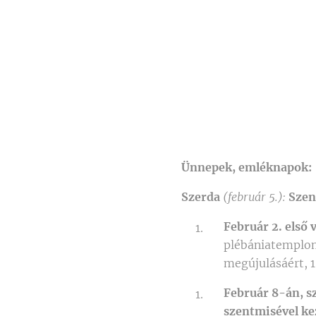
Ünnepek, emléknapok:
Szerda
(február 5.):
Szen
Február 2. első
plébániatemplom
megújulásáért, 1
Február 8-án, s
szentmisével ke