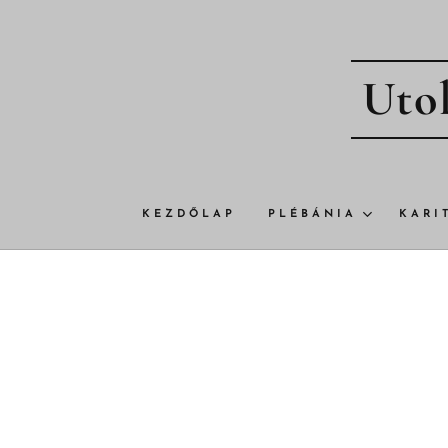
Utol
KEZDŐLAP
PLÉBÁNIA
KARI