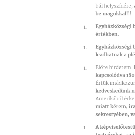
bál helyszínére
,
be magukkal!!!
Egyházközségi b
értékben.
Egyházközségi b
leadhatnak a pl
Előre hirdetem,
kapcsolódva 180
Értük imádkozu
kedveskedünk n
Amerikából érke
miatt kérem, ira
sekrestyében, v
A képviselőtest
testvéreket, az 