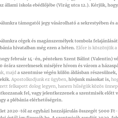
 az állami iskola ebédlőjébe (Virág utca 12.). Kérjük, ho
álunkra támogatói jegy vásárolható a sekrestyében és a
álunkra cégek és magánszemélyek tombola felajánlását
ébánia hivatalban még ezen a héten.
Előre is köszönjük a
hogy február 14-én, pénteken Szent Bálint (Valentin) 
0 órára szerelmesek miséjére hívom és várom a házaspá
nk, majd
a szentmise végén külön áldásban részesülnek, 
ekik.
Apostolkodjunk ez ügyben,
hívjunk másokat is,
hog
zett felkapott dolog legyen, hanem hűségük közös ünnep
tkozzanak fel, vagy jelentkezzenek a szentmisék előtt 
agy a plébánia elérhetőségein.
ület 2020-tól az egyházi hozzájárulás összegét 5000 Ft
idei évtől így fizessék be. A szentmisék rendjét 2020. fe