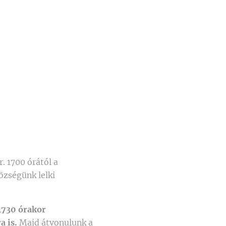
. 1700 órától a
zségünk lelki
1730 órakor
a is.
Majd átvonulunk a