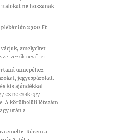
gy italokat ne hozzanak
 plébánián 2500 Ft
 várjuk, amelyeket
 szervezők nevében.
vértanú ünnepéhez
rokat, jegyespárokat.
és kis ajándékkal
y ez ne csak egy
e.
A körülbelüli létszám
vagy után a
-ra emelte. Kérem a
bruár 3-tól a