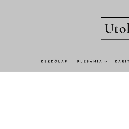
Utol
KEZDŐLAP
PLÉBÁNIA
KARI