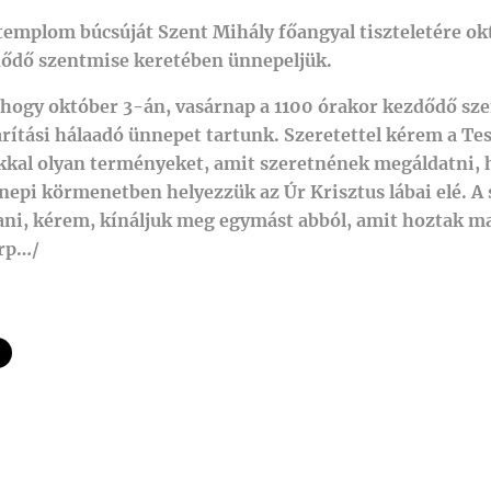
 templom búcsúját Szent Mihály főangyal tiszteletére ok
ődő szentmise keretében ünnepeljük.
 hogy október 3-án, vasárnap a 1100 órakor kezdődő sz
ítási hálaadó ünnepet tartunk. Szeretettel kérem a Te
al olyan terményeket, amit szeretnének megáldatni, há
epi körmenetben helyezzük az Úr Krisztus lábai elé. A
ani, kérem, kínáljuk meg egymást abból, amit hoztak 
örp…/