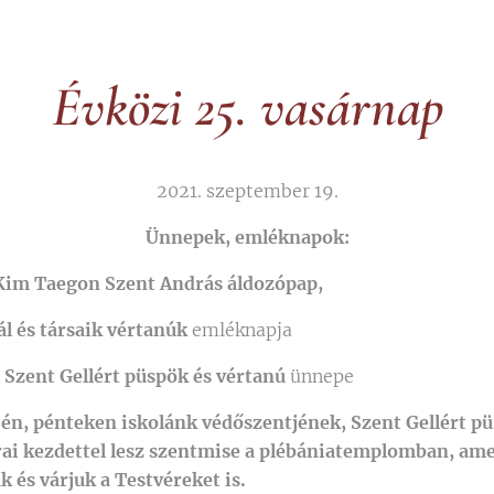
Évközi 25. vasárnap
2021. szeptember 19.
Ünnepek, emléknapok:
Kim Taegon Szent András áldozópap,
ál és
társaik vértanúk
emléknapja
:
Szent Gellért püspök és vértanú
ünnepe
n, pénteken iskolánk védőszentjének, Szent Gellért pü
ai kezdettel lesz szentmise a plébániatemplomban, ame
k és várjuk a Testvéreket is.