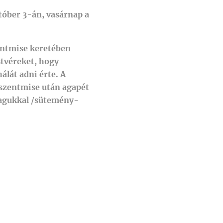
tóber 3-án, vasárnap a
entmise keretében
stvéreket, hogy
lát adni érte. A
 szentmise után agapét
magukkal /sütemény-