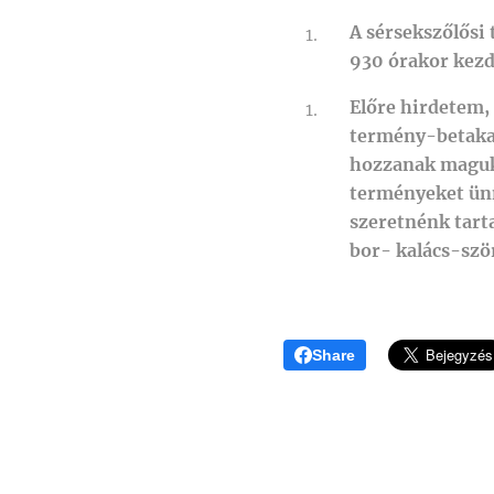
A sérsekszőlősi
930 órakor kezd
Előre hirdetem,
termény-betakar
hozzanak magukk
terményeket ünn
szeretnénk tart
bor- kalács-sz
Share