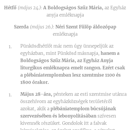
Hétfő
(május 24.):
A Boldogságos Szűz Mária,
az Egyház
anyja emléknapja
Szerda
(május 26.):
Néri Szent Fülöp áldozópap
emléknapja
Pünkösdhétfőt már nem úgy ünnepeljük az
egyházban, mint Pünkösd másnapja,
hanem a
Boldogságos Szűz Mária, az Egyház
Anyja
liturgikus emléknapra emelt rangon. Ezért csak
a plébániatemplomban lesz szentmise 1100 és
1800 órakor.
Május 28-ára,
pénteken az esti szentmise utánra
összehívom az egyházközségek területéről
azokat, akik a
plébániatemplom búcsújának
szervezésében és lebonyolításában
szívesen
kivennék részüket. Gondolok itt a falvak