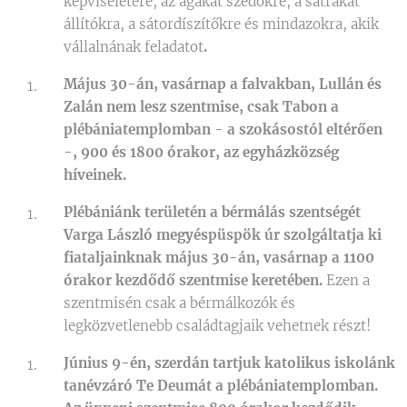
képviseletére, az ágakat szedőkre, a sátrakat
állítókra, a sátordíszítőkre és mindazokra, akik
vállalnának feladatot
.
Május 30-án, vasárnap a falvakban, Lullán és
Zalán nem lesz szentmise, csak Tabon a
plébániatemplomban - a szokásostól eltérően
-, 900 és 1800 órakor, az egyházközség
híveinek.
Plébániánk területén a bérmálás szentségét
Varga László megyéspüspök úr szolgáltatja ki
fiataljainknak május 30-án, vasárnap a 1100
órakor kezdődő szentmise keretében.
Ezen a
szentmisén csak a bérmálkozók és
legközvetlenebb családtagjaik vehetnek részt!
Június 9-én, szerdán tartjuk katolikus iskolánk
tanévzáró Te Deumát a plébániatemplomban.