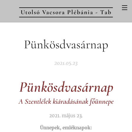
Utolsó Vacsora Plébánia - Tab
Pünkösdvasárnap
2021.05.23
Pünkösdvasárnap
A Szentlélek kiáradásának főünnepe
2021. május 23.
Ünnepek, emléknapok: