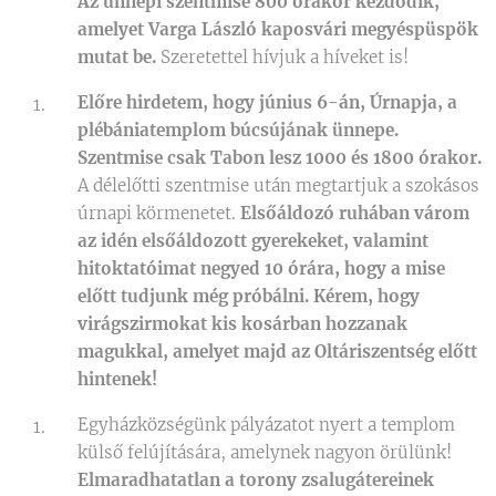
Az ünnepi szentmise 800 órakor kezdődik,
amelyet Varga László kaposvári megyéspüspök
mutat be.
Szeretettel hívjuk a híveket is!
Előre hirdetem, hogy június 6-án, Úrnapja, a
plébániatemplom búcsújának ünnepe.
Szentmise csak Tabon lesz 1000 és 1800 órakor.
A délelőtti szentmise után megtartjuk a szokásos
úrnapi körmenetet.
Elsőáldozó ruhában várom
az idén elsőáldozott gyerekeket, valamint
hitoktatóimat negyed 10 órára, hogy a mise
előtt tudjunk még próbálni. Kérem, hogy
virágszirmokat kis kosárban hozzanak
magukkal, amelyet majd az Oltáriszentség előtt
hintenek!
Egyházközségünk pályázatot nyert a templom
külső felújítására, amelynek nagyon örülünk!
Elmaradhatatlan a torony zsalugátereinek