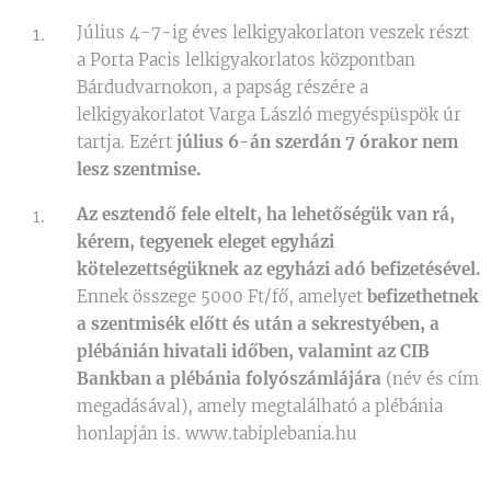
Július 4-7-ig éves lelkigyakorlaton veszek részt
a Porta Pacis lelkigyakorlatos központban
Bárdudvarnokon, a papság részére a
lelkigyakorlatot Varga László megyéspüspök úr
tartja. Ezért
július 6-án szerdán 7 órakor nem
lesz szentmise.
Az esztendő fele eltelt, ha lehetőségük van rá,
kérem, tegyenek eleget egyházi
kötelezettségüknek az egyházi adó befizetésével.
Ennek összege 5000 Ft/fő, amelyet
befizethetnek
a szentmisék előtt és után a sekrestyében, a
plébánián hivatali időben, valamint az CIB
Bankban a plébánia folyószámlájára
(név és cím
megadásával), amely megtalálható a plébánia
honlapján is. www.tabiplebania.hu