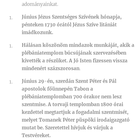
adományainkat.
Június Jézus Szentséges Szívének hónapja,
pénteken 1730 órától Jézus Szíve litániát
imádkozunk.
Hálásan köszönöm mindazok munkáját, akik a
plébániatemplom búcsújának szervezésében
kivették a részüket. A Jó Isten fizessen vissza
mindenért százszorosan
.
Június 29-én, szerdán Szent Péter és Pál
apostolok főünnepén Tabon a
plébániatemplomban 700 órakor nem lesz
szentmise. A torvaji templomban 1800 órai
kezdettel megtartjuk a fogadalmi szentmisét,
melyet Tomanek Péter püspöki irodaigazgató
mutat be. Szeretettel hívjuk és várjuk a
Testvéreket.