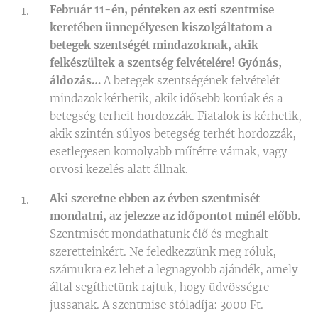
Február 11-én, pénteken az esti szentmise
keretében ünnepélyesen kiszolgáltatom a
betegek szentségét mindazoknak, akik
felkészültek a szentség felvételére! Gyónás,
áldozás…
A betegek szentségének felvételét
mindazok kérhetik, akik idősebb korúak és a
betegség terheit hordozzák. Fiatalok is kérhetik,
akik szintén súlyos betegség terhét hordozzák,
esetlegesen komolyabb műtétre várnak, vagy
orvosi kezelés alatt állnak.
Aki szeretne ebben az évben szentmisét
mondatni, az jelezze az időpontot minél előbb.
Szentmisét mondathatunk élő és meghalt
szeretteinkért. Ne feledkezzünk meg róluk,
számukra ez lehet a legnagyobb ajándék, amely
által segíthetünk rajtuk, hogy üdvösségre
jussanak. A szentmise stóladíja: 3000 Ft.