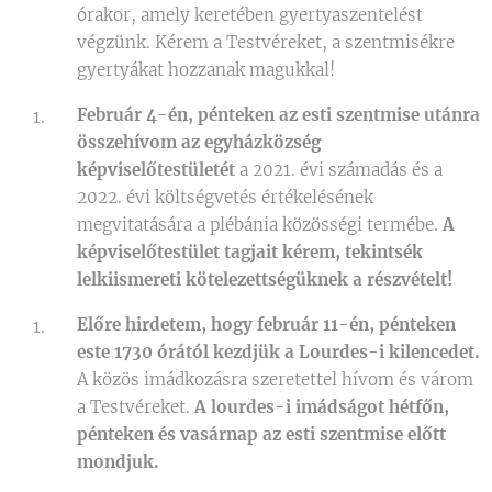
órakor, amely keretében gyertyaszentelést
végzünk. Kérem a Testvéreket, a szentmisékre
gyertyákat hozzanak magukkal!
Február 4-én, pénteken az esti szentmise utánra
összehívom az egyházközség
képviselőtestületét
a 2021. évi számadás és a
2022. évi költségvetés értékelésének
megvitatására a plébánia közösségi termébe.
A
képviselőtestület tagjait kérem, tekintsék
lelkiismereti kötelezettségüknek a részvételt!
Előre hirdetem, hogy február 11-én, pénteken
este 1730 órától kezdjük a Lourdes-i kilencedet.
A közös imádkozásra szeretettel hívom és várom
a Testvéreket.
A lourdes-i imádságot hétfőn,
pénteken és vasárnap az esti szentmise előtt
mondjuk.