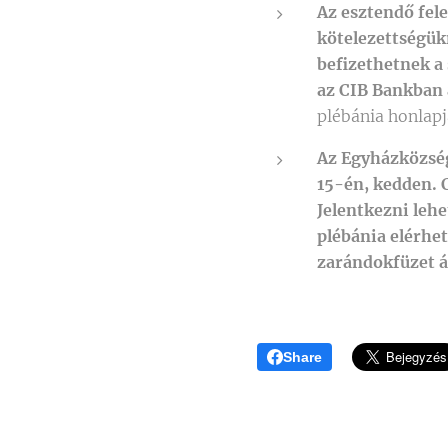
Az esztendő fele
kötelezettségük
befizethetnek a 
az CIB Bankban 
plébánia honlapj
Az Egyházközség
15-én, kedden. 
Jelentkezni lehe
plébánia elérhe
zarándokfüzet ár
Share