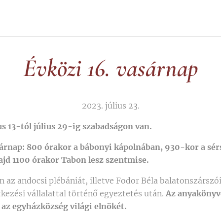
Évközi 16. vasárnap
2023. július 23.
us 13-tól július 29-ig szabadságon van.
sárnap: 800 órakor a bábonyi kápolnában, 930-kor a sér
d 1100 órakor Tabon lesz szentmise.
az andocsi plébániát, illetve Fodor Béla balatonszárszói 
kezési vállalattal történő egyeztetés után.
Az anyakönyve
, az egyházközség világi elnökét.