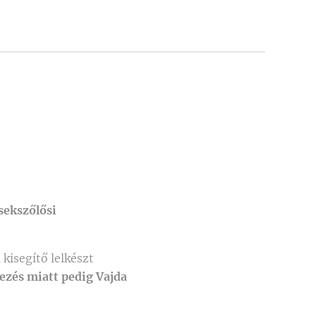
sekszőlősi
kisegítő lelkészt
zés miatt pedig Vajda