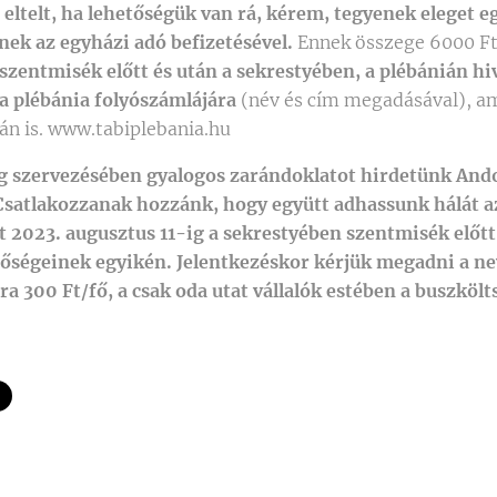
 eltelt, ha lehetőségük van rá, kérem, tegyenek eleget e
nek az egyházi adó befizetésével.
Ennek összege 6000 Ft
szentmisék előtt és után a sekrestyében, a plébánián hi
a plébánia folyószámlájára
(név és cím megadásával), a
án is. www.tabiplebania.hu
 szervezésében gyalogos zarándoklatot hirdetünk Ando
Csatlakozzanak hozzánk, hogy együtt adhassunk hálát 
t 2023. augusztus 11-ig a sekrestyében szentmisék előtt 
tőségeinek egyikén. Jelentkezéskor kérjük megadni a nev
a 300 Ft/fő, a csak oda utat vállalók estében a buszkölt