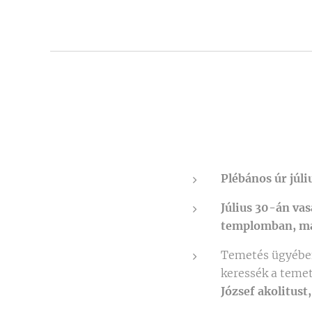
Plébános úr júli
Július 30-án va
templomban, maj
Temetés ügyében 
keressék a temet
József akolitust