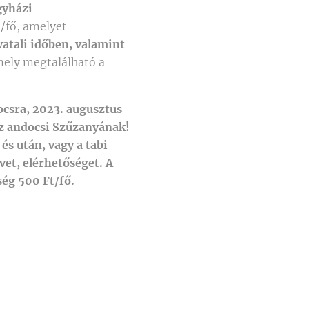
gyházi
/fő, amelyet
vatali időben, valamint
mely megtalálható a
csra, 2023. augusztus
az andocsi Szűzanyának!
és után, vagy a tabi
et, elérhetőséget. A
ség 500 Ft/fő.