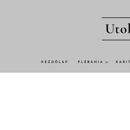
Utol
KEZDŐLAP
PLÉBÁNIA
KARI