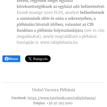
kérem, tegyenek eleget egyházi
kötelezettségüknek az egyházi adó befizetésével.
Ennek összege 5000 Ft/fő, amelyet
befizethetnek
a szentmisék előtt és után a sekrestyében, a
plébánián hivatali időben, valamint az CIB
Bankban a plébánia folyószámlájára
(név és cím
megadásával), amely megtalálható a plébánia
honlapján is. www.tabiplebania.hu
Share
Utolsó Vacsora Plébánia
Facebook:
https://www.facebook.com/tabiplebania/
Telefon:
+36 30 785 1060