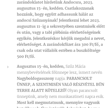
zarándoklatot hirdetünk Andocsra,
2023.
augusztus 15-én, kedden. Csatlakozzanak
hozzánk, hogy együtt adhassunk hálát az
andocsi Szűzanyának! Jelentkezni lehet 2023.
augusztus 11-ig a sekrestyében szentmisék előtt
és után, vagy a tabi plébánia elérhetőségeinek
egyikén. Jelentkezéskor kérjük megadni a nevet,
elérhetőséget. A zarándokfüzet ára 300 Ft/fő, a
csak oda utat vállalók estében a buszköltsége
500 Ft/fő.
Augusztus 15-én, kedden,
Szűz Mária
mennybevételének főünnepe lesz, ismert nevén
Nagyboldogasszony
napja.
PARANCSOLT
ÜNNEP, A SZENTMISÉN VALÓ RÉSZVÉTEL BŰN
TERHE ALATT KÖTELEZŐ!
Olyan parancsolt
ünnepünk, amely nem munkaszüneti napra esik.
Most kell megmutatnunk, mennyire vagyunk