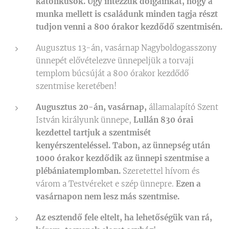
katolikusok. Úgy intézzük dolgainkat, hogy a
munka mellett is családunk minden tagja részt
tudjon venni a 800 órakor kezdődő szentmisén.
Augusztus 13-án, vasárnap Nagyboldogasszony
ünnepét elővételezve ünnepeljük a torvaji
templom búcsúját a 800 órakor kezdődő
szentmise keretében!
Augusztus 20-án, vasárnap,
államalapító Szent
István királyunk ünnepe,
Lullán 830 órai
kezdettel tartjuk a szentmisét
kenyérszenteléssel. Tabon, az ünnepség után
1000 órakor kezdődik az ünnepi szentmise a
plébániatemplomban.
Szeretettel hívom és
várom a Testvéreket e szép ünnepre.
Ezen a
vasárnapon nem lesz más szentmise.
Az esztendő fele eltelt, ha lehetőségük van rá,