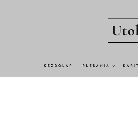
Utol
KEZDŐLAP
PLÉBÁNIA
KARI