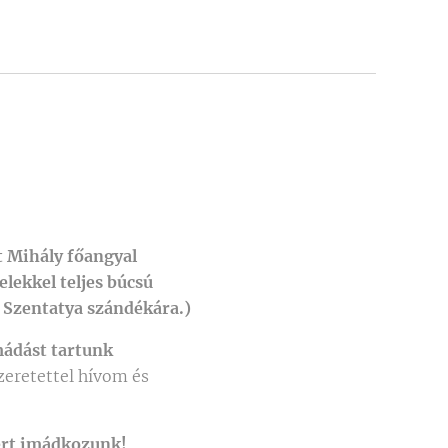
t Mihály főangyal
elekkel teljes búcsú
a Szentatya szándékára.)
mádást tartunk
eretettel hívom és
zért imádkozunk!