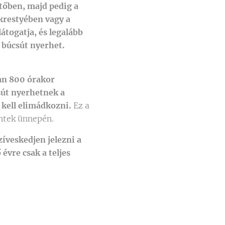
tőben, majd pedig a
ekrestyében vagy a
látogatja, és legalább
 búcsút nyerhet.
an 800 órakor
sút nyerhetnek a
 kell elimádkozni.
Ez a
ntek ünnepén.
íveskedjen jelezni a
évre csak a teljes