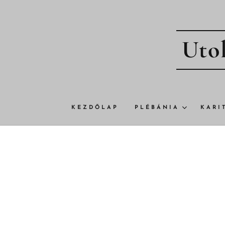
Utol
KEZDŐLAP
PLÉBÁNIA
KARI