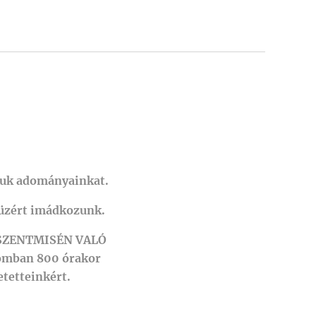
djuk adományainkat.
füzért imádkozunk.
. SZENTMISÉN VALÓ
omban 800 órakor
tetteinkért.