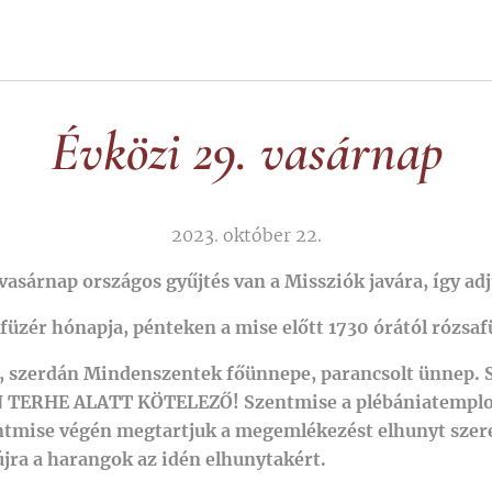
Évközi 29. vasárnap
2023. október 22.
vasárnap országos gyűjtés van a Missziók javára, így a
füzér hónapja, pénteken a mise előtt 1730 órától rózsa
, szerdán Mindenszentek főünnepe, parancsolt ünnep
 TERHE ALATT KÖTELEZŐ!
Szentmise a plébániatempl
ntmise végén megtartjuk a megemlékezést elhunyt szere
ra a harangok az idén elhunytakért.