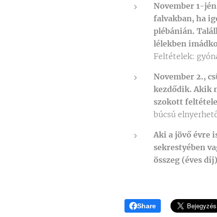
November 1-jén
falvakban, ha ig
plébánián. Talál
lélekben imádko
Feltételek: gyón
November 2., cs
kezdődik. Akik 
szokott feltétel
búcsú elnyerhet
Aki a jövő évre 
sekrestyében vag
összeg (éves díj
Share