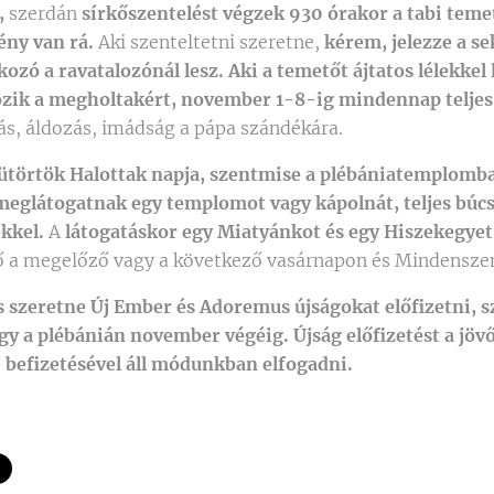
,
szerdán
sírkőszentelést végzek 930 órakor a tabi teme
ény van rá.
Aki szenteltetni szeretne,
kérem, jelezze a s
kozó a ravatalozónál lesz.
Aki a temetőt ájtatos lélekkel 
zik a megholtakért, november 1-8-ig mindennap teljes
ás, áldozás, imádság a pápa szándékára.
ütörtök Halottak napja, szentmise a plébániatemplomb
meglátogatnak egy templomot vagy kápolnát, teljes búc
ekkel.
A
látogatáskor egy Miatyánkot és egy Hiszekegyet
ő a megelőző vagy a következő vasárnapon és Mindensze
is szeretne
Új Ember és Adoremus újságokat előfizetni, sz
y a plébánián november végéig. Újság előfizetést a jövő 
) befizetésével áll módunkban elfogadni.