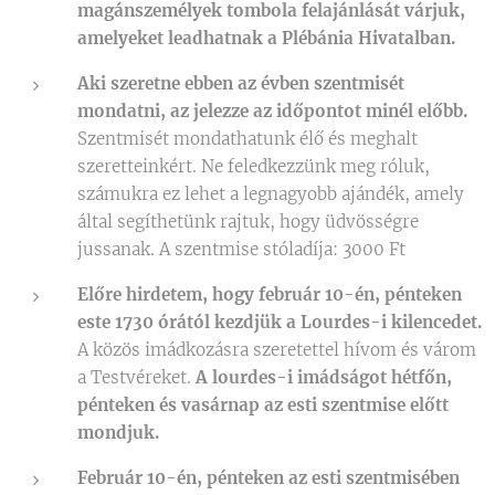
magánszemélyek tombola felajánlását várjuk,
amelyeket leadhatnak a Plébánia Hivatalban.
Aki szeretne ebben az évben szentmisét
mondatni, az jelezze az időpontot minél előbb.
Szentmisét mondathatunk élő és meghalt
szeretteinkért. Ne feledkezzünk meg róluk,
számukra ez lehet a legnagyobb ajándék, amely
által segíthetünk rajtuk, hogy üdvösségre
jussanak. A szentmise stóladíja: 3000 Ft
Előre hirdetem, hogy február 10-én, pénteken
este 1730 órától kezdjük a Lourdes-i kilencedet.
A közös imádkozásra szeretettel hívom és várom
a Testvéreket.
A lourdes-i imádságot hétfőn,
pénteken és vasárnap az esti szentmise előtt
mondjuk.
Február 10-én, pénteken az esti szentmisében