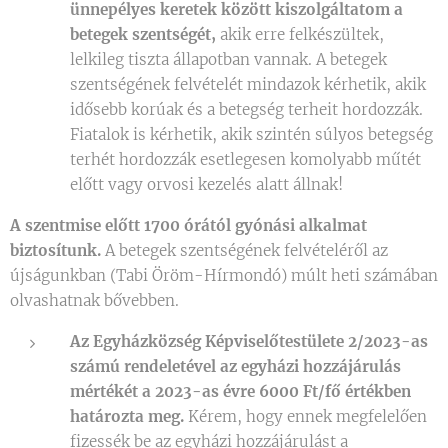
ünnepélyes keretek között kiszolgáltatom a
betegek szentségét,
akik erre felkészültek,
lelkileg tiszta állapotban vannak. A betegek
szentségének felvételét mindazok kérhetik, akik
idősebb korúak és a betegség terheit hordozzák.
Fiatalok is kérhetik, akik szintén súlyos betegség
terhét hordozzák esetlegesen komolyabb műtét
előtt vagy orvosi kezelés alatt állnak!
A szentmise előtt 1700 órától gyónási alkalmat
biztosítunk.
A betegek szentségének felvételéről az
újságunkban (Tabi Öröm-Hírmondó) múlt heti számában
olvashatnak bővebben.
Az Egyházközség Képviselőtestülete 2/2023-as
számú rendeletével az egyházi hozzájárulás
mértékét a 2023-as évre 6000 Ft/fő értékben
határozta meg.
Kérem, hogy ennek megfelelően
fizessék be az egyházi hozzájárulást a