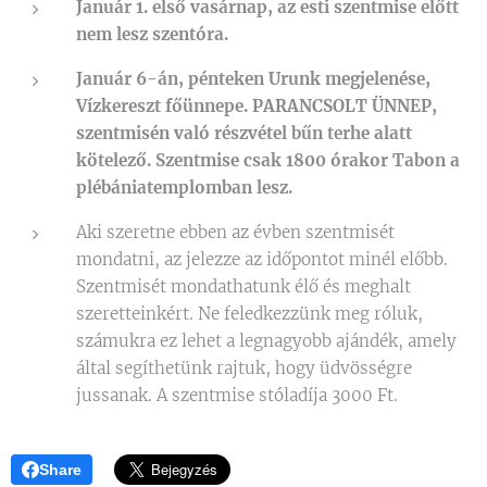
Január 1. első vasárnap, az esti szentmise előtt
nem lesz szentóra.
Január 6-án, pénteken Urunk megjelenése,
Vízkereszt főünnepe. PARANCSOLT ÜNNEP,
szentmisén való részvétel bűn terhe alatt
kötelező.
Szentmise csak 1800 órakor Tabon a
plébániatemplomban lesz.
Aki szeretne ebben az évben szentmisét
mondatni, az jelezze az időpontot minél előbb.
Szentmisét mondathatunk élő és meghalt
szeretteinkért. Ne feledkezzünk meg róluk,
számukra ez lehet a legnagyobb ajándék, amely
által segíthetünk rajtuk, hogy üdvösségre
jussanak. A szentmise stóladíja 3000 Ft.
Share