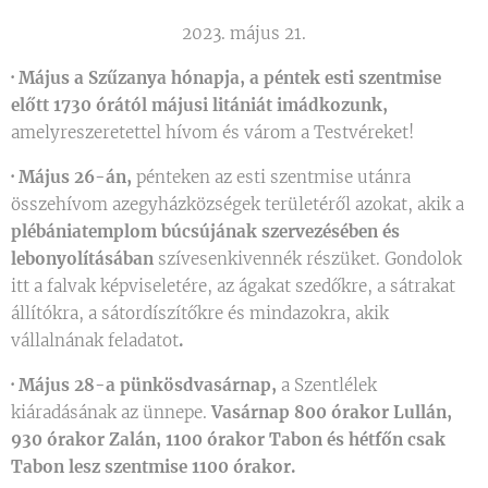
2023. május 21.
·
Május a Szűzanya hónapja, a péntek esti szentmise
előtt 1730 órától májusi litániát imádkozunk,
amelyreszeretettel hívom és várom a Testvéreket!
·
Május 26-án,
pénteken az esti szentmise utánra
összehívom azegyházközségek területéről azokat, akik a
plébániatemplom búcsújának szervezésében és
lebonyolításában
szívesenkivennék részüket. Gondolok
itt a falvak képviseletére, az ágakat szedőkre, a sátrakat
állítókra, a sátordíszítőkre és mindazokra, akik
vállalnának feladatot
.
·
Május 28-a pünkösdvasárnap,
a Szentlélek
kiáradásának az ünnepe.
Vasárnap 800 órakor Lullán,
930 órakor Zalán, 1100 órakor Tabon és hétfőn csak
Tabon lesz szentmise 1100 órakor.