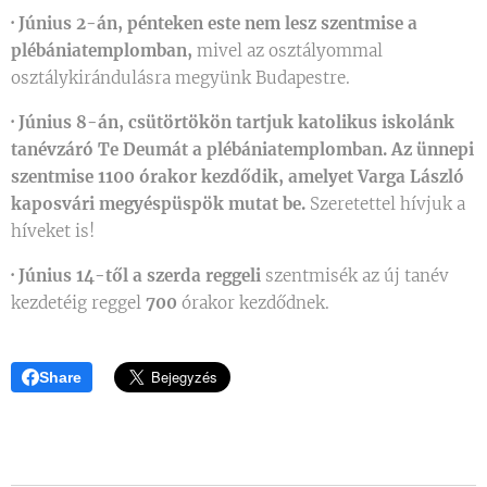
·
Június 2-án, pénteken este nem lesz szentmise a
plébániatemplomban,
mivel az osztályommal
osztálykirándulásra megyünk Budapestre.
·
Június 8-án, csütörtökön tartjuk katolikus iskolánk
tanévzáró Te Deumát a plébániatemplomban. Az ünnepi
szentmise 1100 órakor kezdődik, amelyet Varga László
kaposvári megyéspüspök mutat be.
Szeretettel hívjuk a
híveket is!
·
Június 14-től a szerda reggeli
szentmisék az új tanév
kezdetéig reggel
700
órakor kezdődnek.
Share