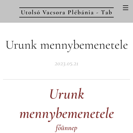
Utolsó Vacsora Plébánia - Tab
Urunk mennybemenetele
2023.05.21
Urunk
mennybemenetele
főünnep