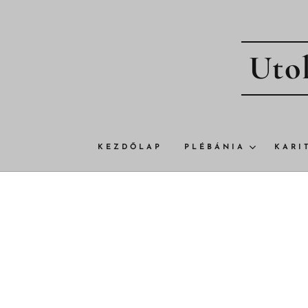
Utol
KEZDŐLAP
PLÉBÁNIA
KARI