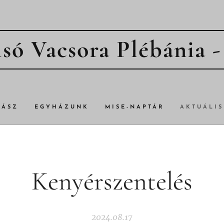
só Vacsora Plébánia 
TÁSZ
EGYHÁZUNK
MISE-NAPTÁR
AKTUÁLIS
Kenyérszentelés
2024.08.17