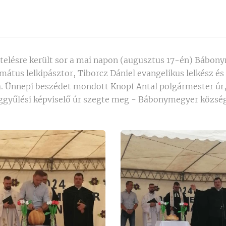
elésre került sor a mai napon (augusztus 17-én) Bábon
mátus lelkipásztor, Tiborcz Dániel evangelikus lelkész és 
. Ünnepi beszédet mondott Knopf Antal polgármester úr,
gyűlési képviselő úr szegte meg - Bábonymegyer község