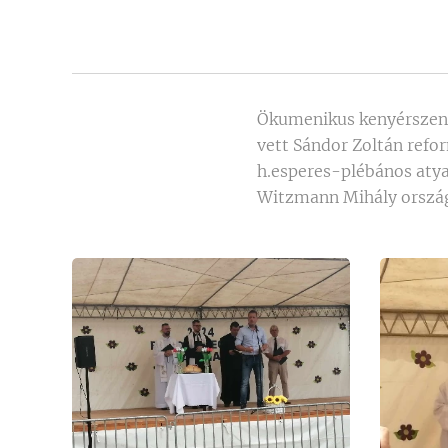
Ökumenikus kenyérszent
vett Sándor Zoltán refor
h.esperes-plébános atya
Witzmann Mihály ország