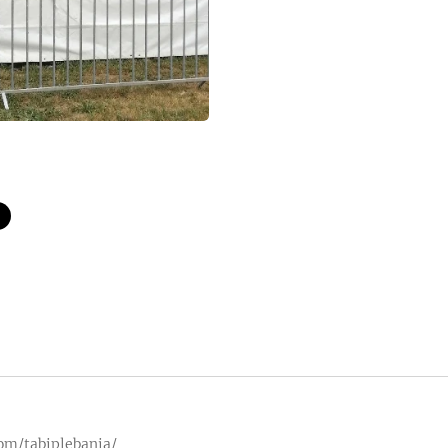
om/tabiplebania/