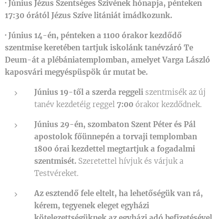
·
Június Jézus Szentséges Szívének hónapja, pénteken
17:30 órától Jézus Szíve litániát imádkozunk.
·
Június 14-én, pénteken a 1100 órakor kezdődő
szentmise keretében tartjuk iskolánk tanévzáró Te
Deum-át a plébániatemplomban, amelyet Varga László
kaposvári megyéspüspök úr mutat be.
Június 19-től a szerda reggeli
szentmisék az új
tanév kezdetéig reggel
7:00
órakor kezdődnek.
Június 29-én, szombaton Szent Péter és Pál
apostolok főünnepén a torvaji templomban
1800 órai kezdettel megtartjuk a fogadalmi
szentmisét.
Szeretettel hívjuk és várjuk a
Testvéreket.
Az esztendő fele eltelt, ha lehetőségük van rá,
kérem, tegyenek eleget egyházi
kötelezettségüknek az egyházi adó befizetésével.