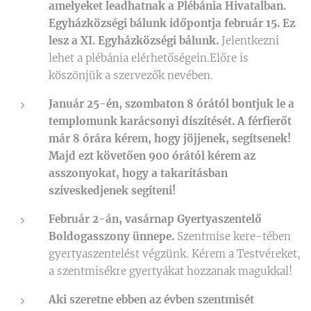
amelyeket leadhatnak a Plébánia Hivatalban.
Egyházközségi bálunk időpontja február 15. Ez
lesz a XI. Egyházközségi bálunk.
Jelentkezni
lehet a plébánia elérhetőségein.Előre is
köszönjük a szervezők nevében.
Január 25-én, szombaton 8 órától bontjuk le a
templomunk karácsonyi díszítését. A férfierőt
már 8 órára kérem, hogy jöjjenek, segítsenek!
Majd ezt követően 900 órától kérem az
asszonyokat, hogy a takarításban
szíveskedjenek segíteni!
Február 2-án, vasárnap Gyertyaszentelő
Boldogasszony ünnepe.
Szentmise kere-tében
gyertyaszentelést végzünk. Kérem a Testvéreket,
a szentmisékre gyertyákat hozzanak magukkal!
Aki szeretne ebben az évben szentmisét