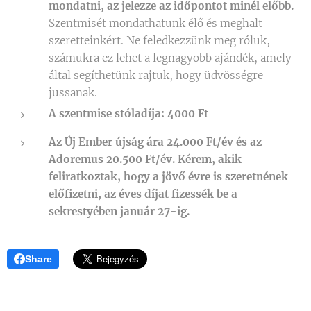
mondatni, az jelezze az időpontot minél előbb.
Szentmisét mondathatunk élő és meghalt
szeretteinkért. Ne feledkezzünk meg róluk,
számukra ez lehet a legnagyobb ajándék, amely
által segíthetünk rajtuk, hogy üdvösségre
jussanak.
A szentmise stóladíja: 4000 Ft
Az Új Ember újság ára 24.000 Ft/év és az
Adoremus 20.500 Ft/év. Kérem, akik
feliratkoztak, hogy a jövő évre is szeretnének
előfizetni, az éves díjat fizessék be a
sekrestyében január 27-ig.
Share