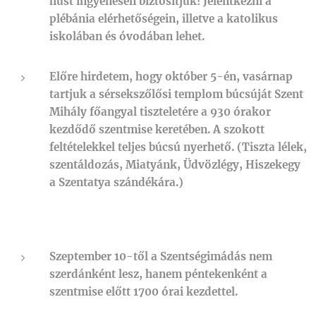
húst ingyenesen biztosítjuk! Jelentkezni a
plébánia elérhetőségein, illetve a katolikus
iskolában és óvodában lehet.
Előre hirdetem, hogy október 5-én, vasárnap
tartjuk a sérsekszőlősi templom búcsúját Szent
Mihály főangyal tiszteletére a 930 órakor
kezdődő szentmise keretében. A szokott
feltételekkel teljes búcsú nyerhető. (Tiszta lélek,
szentáldozás, Miatyánk, Üdvözlégy, Hiszekegy
a Szentatya szándékára.)
Szeptember 10-től a Szentségimádás nem
szerdánként lesz, hanem péntekenként a
szentmise előtt 1700 órai kezdettel.