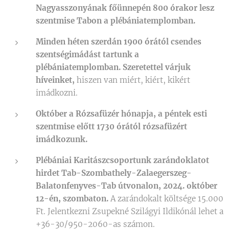
Nagyasszonyának főünnepén 800 órakor lesz
szentmise Tabon a plébániatemplomban.
Minden héten szerdán 1900 órától csendes
szentségimádást tartunk a
plébániatemplomban. Szeretettel várjuk
híveinket,
hiszen van miért, kiért, kikért
imádkozni.
Október a Rózsafüzér hónapja, a péntek esti
szentmise előtt 1730 órától rózsafüzért
imádkozunk.
Plébániai Karitászcsoportunk zarándoklatot
hirdet Tab-Szombathely-Zalaegerszeg-
Balatonfenyves-Tab útvonalon, 2024. október
12-én, szombaton.
A zarándokalt költsége 15.000
Ft. Jelentkezni Zsupekné Szilágyi Ildikónál lehet a
+36-30/950-2060-as számon.