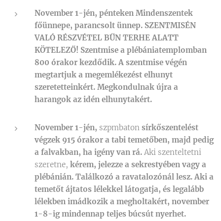
November 1-jén, pénteken Mindenszentek
főünnepe, parancsolt ünnep. SZENTMISÉN
VALÓ RÉSZVÉTEL BŰN TERHE ALATT
KÖTELEZŐ!
Szentmise a plébániatemplomban
800 órakor kezdődik. A szentmise végén
megtartjuk a megemlékezést elhunyt
szeretetteinkért. Megkondulnak újra a
harangok az idén elhunytakért.
November 1-jén,
szpmbaton
sírkőszentelést
végzek 915 órakor a tabi temetőben, majd pedig
a falvakban, ha igény van rá.
Aki szenteltetni
szeretne,
kérem, jelezze a sekrestyében vagy a
plébánián. Találkozó a ravatalozónál lesz.
Aki a
temetőt ájtatos lélekkel látogatja, és legalább
lélekben imádkozik a megholtakért, november
1-8-ig mindennap teljes búcsút nyerhet.