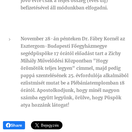
jövő évre csak a teljes összeg (éves díj)
befizetésével áll módunkban elfogadni.
November 28-án pénteken Dr. Fábry Kornél az
Esztergom-Budapesti Főegyházmegye
segédpüspöke 17 órától előadást tart a Zichy
Mihály Művelődési Központban "Hogy
örömötök teljes legyen" címmel, majd pedig
pappá szentelésének 25. évfordulója alkalmából
ezüstmisét mutat be a Plébániatemplomban 18
órától. Apostolkodjunk, hogy minél nagyon
számba együtt legyünk, örülve, hogy Püspök
atya hozzánk látogat!
Share