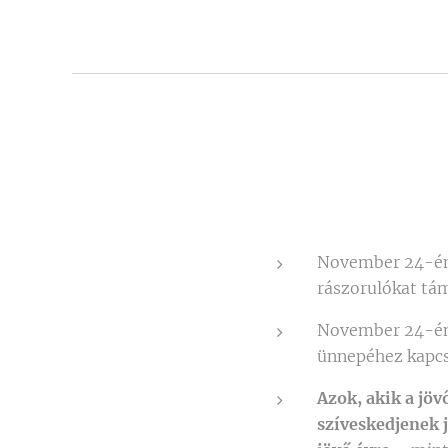
November 24-én,
rászorulókat tá
November 24-én,
ünnepéhez kapcs
Azok, akik a jöv
szíveskedjenek 