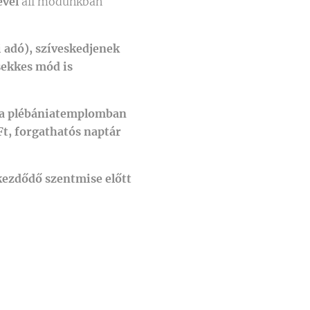
ével
áll módunkban
 adó), szíveskedjenek
csekkes mód is
k a plébániatemplomban
Ft, forgathatós naptár
 kezdődő szentmise előtt