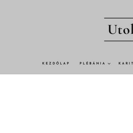
Utol
KEZDŐLAP
PLÉBÁNIA
KARI