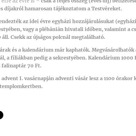
erre az évre is –
csak a teljes összeg (éves díj) befizetés
es díjakról hamarosan tájékoztatom a Testvéreket.
ndezték az idei évre egyházi hozzájárulásukat (egyházi
estyében, vagy a plébánián hivatali időben, valamint a 
áll. Csekk az újságos polcnál megtalálható.
tárak és a kalendárium már kaphatók. Megvásárolható
ál, a fíliákban pedig a sekrestyében. Kalendárium 1000 
 falinaptár 70 Ft.
advent I. vasárnapján adventi vásár lesz a 1100 órakor
a templomkertben.