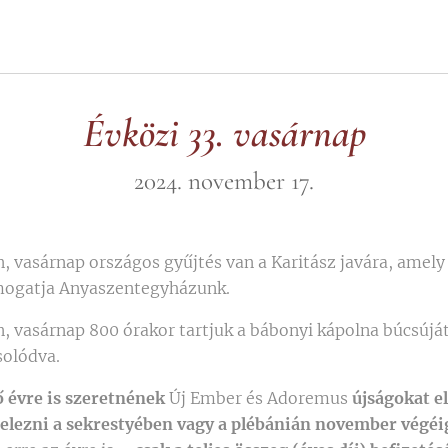
Évközi 33. vasárnap
2024. november 17.
 vasárnap országos gyűjtés van a Karitász javára, amel
mogatja Anyaszentegyházunk.
 vasárnap 800 órakor tartjuk a bábonyi kápolna búcsúját
olódva.
ő évre is szeretnének
Új Ember és Adoremus
újságokat el
jelezni a sekrestyében vagy a plébánián november végéi