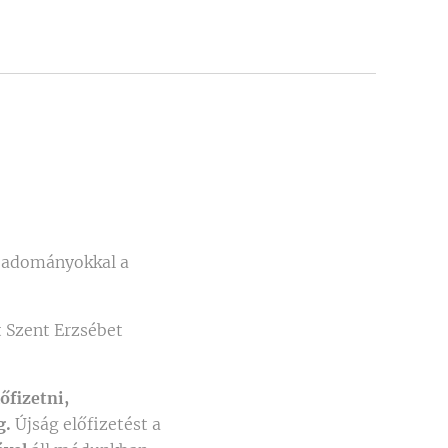
y adományokkal a
 Szent Erzsébet
őfizetni,
g.
Újság előfizetést a