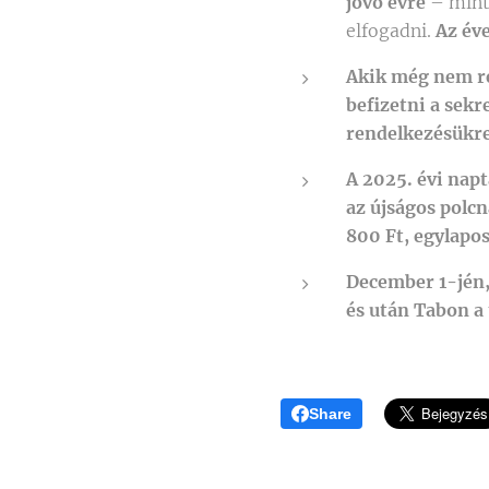
jövő évre
– mint 
elfogadni.
Az év
Akik még nem re
befizetni a sekr
rendelkezésükre 
A 2025. évi nap
az újságos polcn
800 Ft, egylapos
December 1-jén, 
és után Tabon 
Share