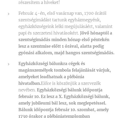
részesítem a híveket!
Február 4-én, első vasárnap van, 1700 órától
szentségimádást tartunk egyházmegyénk,
egyházközségeink lelki megújulásáért, valamint
papi és szerzetesi hivatásokért.
Jövő hónaptól a
szentségimádás minden hónap első péntekén
lesz a szentmise előtt 1 órával, alatta pedig
gyónási alkalom, majd hangos szentségimádás.
Egyházközségi bálunkra cégek és
magánszemélyek tombola felajánlását várjuk,
amelyeket leadhatnak a plébánia
hivatalban.
Előre is köszönjük a szervezők
nevében.
Egyházközségi bálunk időpontja
február 10. Ez lesz a X. Egyházközségi bálunk,
amely jubileumi bál lesz, sok meglepetéssel.
Bálunk időpontja február 10. szombat, amely
1730 órakor a plébániatemplomban