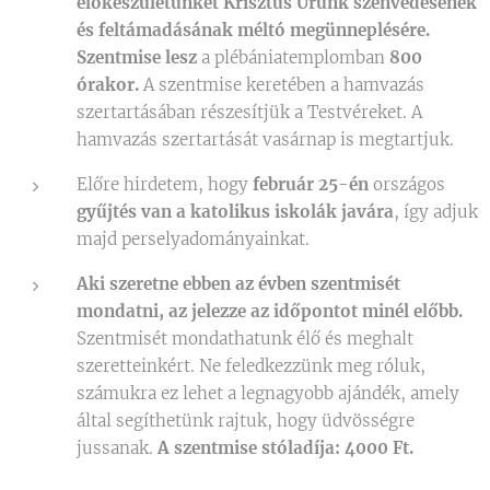
előkészületünket Krisztus Urunk szenvedésének
és feltámadásának méltó megünneplésére.
Szentmise lesz
a plébániatemplomban
800
órakor.
A szentmise keretében a hamvazás
szertartásában részesítjük a Testvéreket. A
hamvazás szertartását vasárnap is megtartjuk.
Előre hirdetem, hogy
február 25-én
országos
gyűjtés van a katolikus iskolák javára
, így adjuk
majd perselyadományainkat.
Aki szeretne ebben az évben szentmisét
mondatni, az jelezze az időpontot minél előbb.
Szentmisét mondathatunk élő és meghalt
szeretteinkért. Ne feledkezzünk meg róluk,
számukra ez lehet a legnagyobb ajándék, amely
által segíthetünk rajtuk, hogy üdvösségre
jussanak.
A szentmise stóladíja: 4000 Ft.