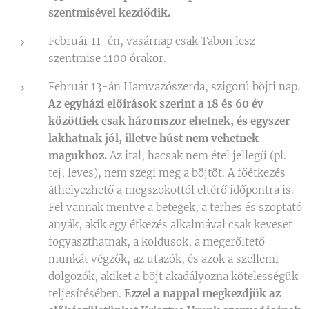
szentmisével kezdődik.
Február 11-én, vasárnap csak Tabon lesz
szentmise 1100 órakor.
Február 13-án Hamvazószerda, szigorú böjti nap.
Az egyházi előírások szerint a 18 és 60 év
közöttiek csak háromszor ehetnek, és egyszer
lakhatnak jól, illetve húst nem vehetnek
magukhoz.
Az ital, hacsak nem étel jellegű (pl.
tej, leves), nem szegi meg a böjtöt. A főétkezés
áthelyezhető a megszokottól eltérő időpontra is.
Fel vannak mentve a betegek, a terhes és szoptató
anyák, akik egy étkezés alkalmával csak keveset
fogyaszthatnak, a koldusok, a megerőltető
munkát végzők, az utazók, és azok a szellemi
dolgozók, akiket a böjt akadályozna kötelességük
teljesítésében.
Ezzel a nappal megkezdjük az