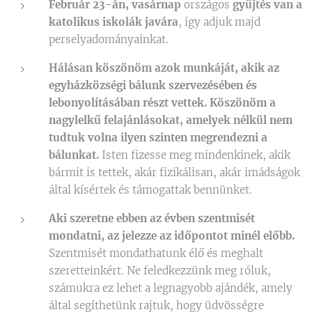
Február 23-án, vasárnap
országos
gyűjtés van a
katolikus iskolák javára
, így adjuk majd
perselyadományainkat.
Hálásan köszönöm azok munkáját, akik az
egyházközségi bálunk szervezésében és
lebonyolításában részt vettek. Köszönöm a
nagylelkű felajánlásokat, amelyek nélkül nem
tudtuk volna ilyen szinten megrendezni a
bálunkat.
Isten fizesse meg mindenkinek, akik
bármit is tettek, akár fizikálisan, akár imádságok
által kísértek és támogattak bennünket.
Aki szeretne ebben az évben szentmisét
mondatni, az jelezze az időpontot minél előbb.
Szentmisét mondathatunk élő és meghalt
szeretteinkért. Ne feledkezzünk meg róluk,
számukra ez lehet a legnagyobb ajándék, amely
által segíthetünk rajtuk, hogy üdvösségre