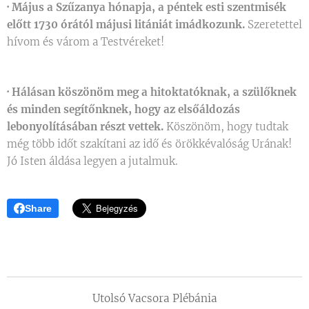
·
Május a Szűzanya hónapja, a péntek esti szentmisék
előtt 1730 órától májusi litániát imádkozunk.
Szeretettel
hívom és várom a Testvéreket!
·
Hálásan köszönöm meg a hitoktatóknak, a szülőknek
és minden segítőnknek, hogy az elsőáldozás
lebonyolításában részt vettek.
Köszönöm, hogy tudtak
még több időt szakítani az idő és örökkévalóság Urának!
Jó Isten áldása legyen a jutalmuk.
Share
Utolsó Vacsora Plébánia