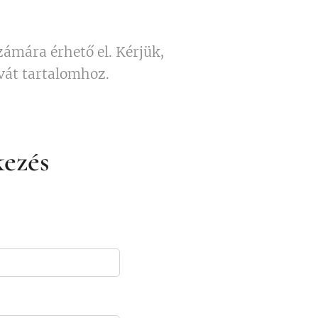
zámára érhető el. Kérjük,
ivát tartalomhoz.
kezés