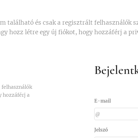
om található és csak a regisztrált felhasználók s
agy hozz létre egy új fiókot, hogy hozzáférj a pr
Bejelent
t felhasználók
y hozzáférj a
E-mail
Jelszó