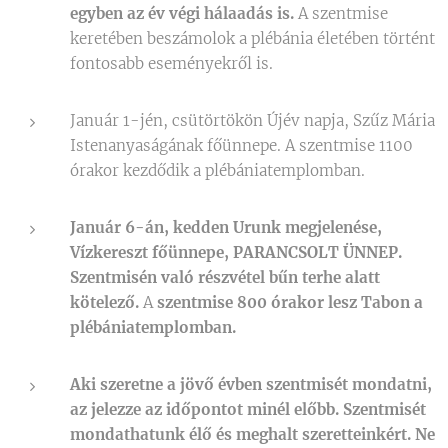
egyben az év végi hálaadás is.
A szentmise
keretében beszámolok a plébánia életében történt
fontosabb eseményekről is.
Január 1-jén, csütörtökön Újév napja, Szűz Mária
Istenanyaságának főünnepe. A szentmise 1100
órakor kezdődik a plébániatemplomban.
Január 6-án, kedden Urunk megjelenése,
Vízkereszt főünnepe, PARANCSOLT ÜNNEP.
Szentmisén való részvétel bűn terhe alatt
kötelező.
A
szentmise 800 órakor lesz Tabon a
plébániatemplomban.
Aki szeretne a jövő évben szentmisét mondatni,
az jelezze az időpontot minél előbb. Szentmisét
mondathatunk élő és meghalt szeretteinkért. Ne