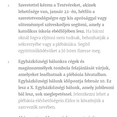
Szeretettel kérem a Testvéreket, akinek
lehetősége van, január 22-én, hétfőn a
szeretetvendégségre egy kis aprósággal vagy
süteménnyel szíveskedjen segíteni, amely a
katolikus iskola ebédlőjében lesz.
Ha bármi
oknál fogva eljönni nem tudnak, behozhatják a
sekrestyébe vagy a plébániára. Segítő
együttműködésüket a Jó Isten fizesse meg.
Egyházközségi bálunkra cégek és
magánszemélyek tombola felajánlását várjuk,
amelyeket leadhatnak a plébánia hivatalban.
Egyházközségi bálunk időpontja február 10. Ez
lesz a X. Egyházközségi bálunk, amely jubileumi
bál lesz, sok meglepetéssel.
Jelentkezni lehet a
plébánia elérhetőségein.Előre is köszönjük a
szervezők nevében.