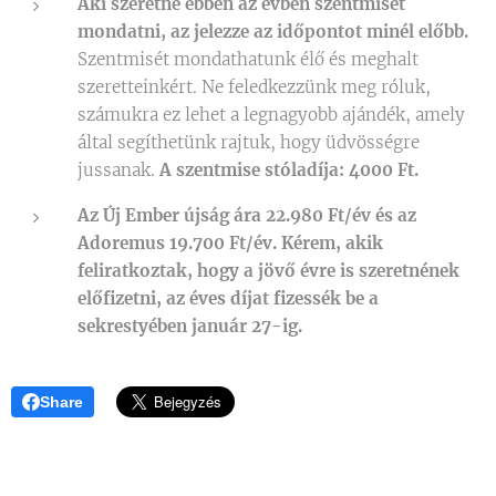
Aki szeretne ebben az évben szentmisét
mondatni, az jelezze az időpontot minél előbb.
Szentmisét mondathatunk élő és meghalt
szeretteinkért. Ne feledkezzünk meg róluk,
számukra ez lehet a legnagyobb ajándék, amely
által segíthetünk rajtuk, hogy üdvösségre
jussanak.
A szentmise stóladíja: 4000 Ft.
Az Új Ember újság ára 22.980 Ft/év és az
Adoremus 19.700 Ft/év. Kérem, akik
feliratkoztak, hogy a jövő évre is szeretnének
előfizetni, az éves díjat fizessék be a
sekrestyében január 27-ig.
Share