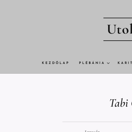
Utol
KEZDŐLAP
PLÉBÁNIA
KARI
Tabi