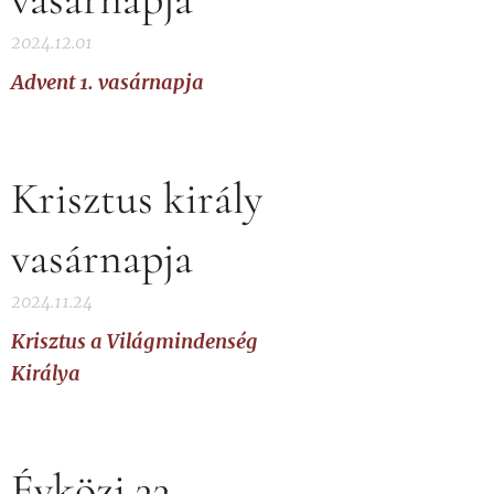
2024.12.01
Advent 1. vasárnapja
Krisztus király
vasárnapja
2024.11.24
Krisztus a Világmindenség
Királya
Évközi 33.